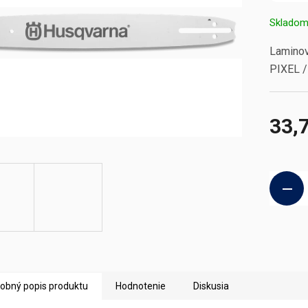
Sklado
Laminov
PIXEL /
33,
Jednotk
cena:
obný popis produktu
Hodnotenie
Diskusia