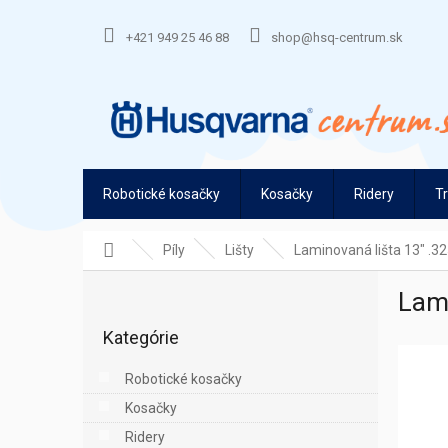
Prejsť
na
+421 949 25 46 88
shop@hsq-centrum.sk
obsah
Robotické kosačky
Kosačky
Ridery
T
Domov
Píly
Lišty
Laminovaná lišta 13" .3
B
Lami
o
Preskočiť
č
Kategórie
kategórie
n
ý
Robotické kosačky
p
Kosačky
a
n
Ridery