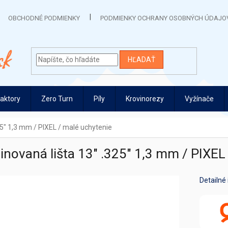
OBCHODNÉ PODMIENKY
PODMIENKY OCHRANY OSOBNÝCH ÚDAJO
HĽADAŤ
raktory
Zero Turn
Píly
Krovinorezy
Vyžínače
25" 1,3 mm / PIXEL / malé uchytenie
novaná lišta 13" .325" 1,3 mm / PIXEL
Detailné