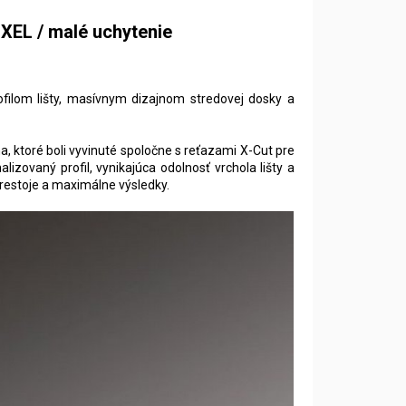
IXEL / malé uchytenie
ilom lišty, masívnym dizajnom stredovej dosky a
na, ktoré boli vyvinuté spoločne s reťazami X-Cut pre
izovaný profil, vynikajúca odolnosť vrchola lišty a
restoje a maximálne výsledky.