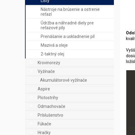
Lišty
Nástroje na brúsenie a ostrenie
reťazí
Údržba a náhradné diely pre
reťazové píly
Odol
Prenášanie a uskladnenie píl
kval
Mazivá a oleje
Vyšš
2-taktný olej
dosi
loží
Krovinorezy
Vyžínače
Akumulátorové vyžínače
Aspire
Plotostrihy
Odmachovače
Príslušenstvo
Fúkače
Hračky