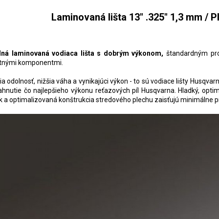
Laminovaná lišta 13" .325" 1,3 mm / P
ná laminovaná vodiaca lišta s dobrým výkonom,
štandardným prof
itnými komponentmi.
ia odolnosť, nižšia váha a vynikajúci výkon - to sú vodiace lišty Husqvar
ahnutie čo najlepšieho výkonu reťazových píl Husqvarna. Hladký, optimal
sk a optimalizovaná konštrukcia stredového plechu zaisťujú minimálne p