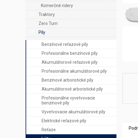
e
Komerčné ridery
l
Traktory
Zero Turn
Píly
Benzínové reťazové píly
Profesionálne benzínové píly
Akumulátorové reťazové píly
Profesionálne akumulátorové píly
Benzínové arboristické píly
Akumulátorové arboristické píly
Profesionálne vyvetvovacie
benzínové píly
Vyvetvovacie akumulátorové píly
Elektrické reťazové píly
Podr
Reťaze