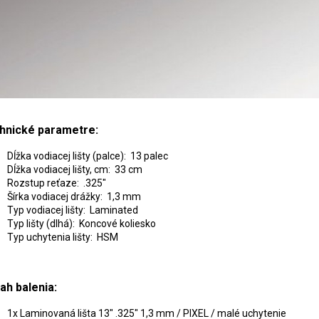
hnické parametre:
Dĺžka vodiacej lišty (palce): 13 palec
Dĺžka vodiacej lišty, cm: 33 cm
Rozstup reťaze: .325"
Šírka vodiacej drážky: 1,3 mm
Typ vodiacej lišty: Laminated
Typ lišty (dlhá): Koncové koliesko
Typ uchytenia lišty: HSM
ah balenia:
1x Laminovaná lišta 13" .325" 1,3 mm / PIXEL / malé uchytenie