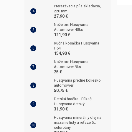
Prerezávacia píla skladacia,
220 mm
27,90 €
Nože pre Husqvarna
Automower 45ks
121,90 €
Ručná kosačka Husqvarna
H64
154,90 €
Nože pre Husqvarna
Automower 9ks
25 €
Husqvarna predné koliesko
automower
50,75 €
Detská hračka - Fúkač
Husqvarna detský
31,90 €
Husqvarna minerálny olej na
mazanie lišty a reťaze 5L
celoročný