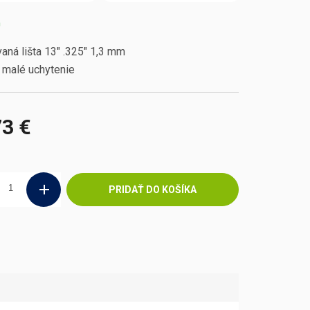
m
aná lišta 13" .325" 1,3 mm
 malé uchytenie
73 €
ová
PRIDAŤ DO KOŠÍKA