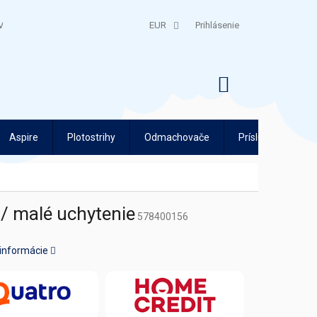
V
QUATRO SPLÁTKY
EUR
Prihlásenie
NÁKUPNÝ
KOŠÍK
Aspire
Plotostrihy
Odmachovače
Príslušenstvo
 / malé uchytenie
578400156
 informácie