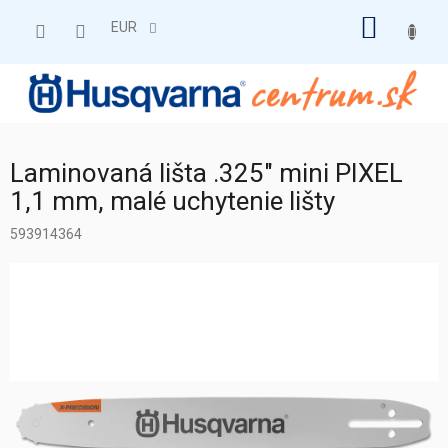
Prejsť
NÁKU
na
EUR
obsah
KOŠÍK
Laminovaná lišta .325" mini PIXEL
1,1 mm, malé uchytenie lišty
593914364