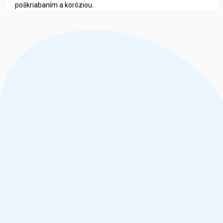
poškriabaním a koróziou.
Z