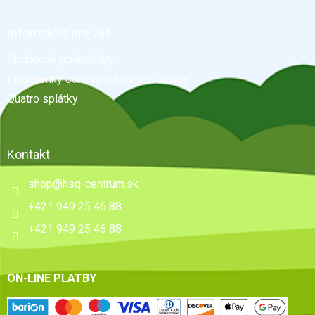
á
p
ä
Informácie pre vás
t
Obchodné podmienky
i
e
Podmienky ochrany osobných údajov
Quatro splátky
Kontakt
shop
@
hsq-centrum.sk
+421 949 25 46 88
+421 949 25 46 88
ON-LINE PLATBY