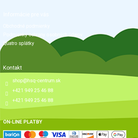
á
p
ä
Informácie pre vás
t
Obchodné podmienky
i
e
Podmienky ochrany osobných údajov
Quatro splátky
Kontakt
shop
@
hsq-centrum.sk
+421 949 25 46 88
+421 949 25 46 88
ON-LINE PLATBY