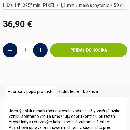
Lišta 14" .325" mini PIXEL / 1,1 mm / malé uchytenie / 59 čl.
36,90 €
Jednotková
cena:
PRIDAŤ DO KOŠÍKA
Podrobný popis produktu
Hodnotenie
Diskusia
Jemný oblúk a malý rádius vrchola vodiacej lišty znižujú riziko
vzniku spätného vrhu a umožňujú dobrú kontrolu pri rezaní.
Vrchol lišty s reťazovým kolieskom s 8 zubami a 1 nitom.
Povrchová úprava laminovaním chráni vodiacu lištu pred