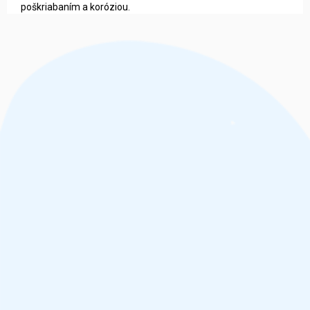
poškriabaním a koróziou.
Z