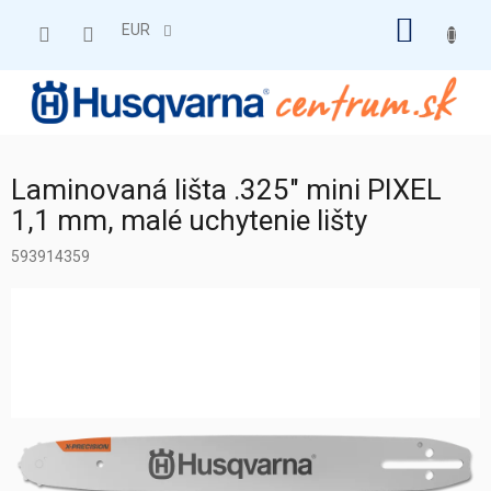
Prejsť
NÁKU
na
EUR
obsah
KOŠÍK
Laminovaná lišta .325" mini PIXEL
1,1 mm, malé uchytenie lišty
593914359