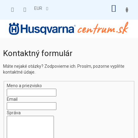
Prejsť
NÁKU
na
EUR
obsah
KOŠÍK
Kontaktný formulár
Máte nejaké otázky? Zodpovieme ich. Prosím, pozorne vyplňte
kontaktné údaje.
Meno a priezvisko
Email
Správa