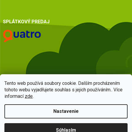
SPLÁTKOVÝ PREDAJ
Tento web používá soubory cookie. Dalším procházením
tohoto webu vyjadřujete souhlas s jejich používáním.. Více
informací
zde
.
Vytvoril Shoptet
Nastavenie
Copyright 2026
HSQ centrum
. Všetky práva vyhradené.
Upraviť
Súhlasím
nastavenie cookies