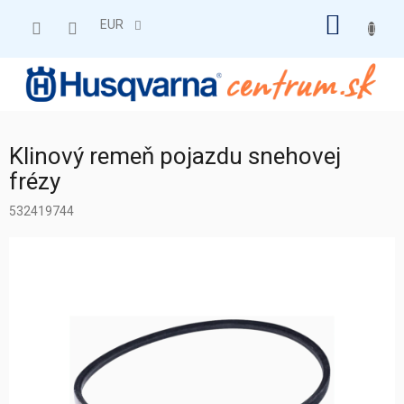
Prejsť
NÁKU
na
EUR
obsah
KOŠÍK
Klinový remeň pojazdu snehovej
frézy
532419744