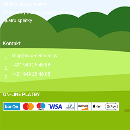
Obchodné podmienky
i
e
Podmienky ochrany osobných údajov
Quatro splátky
Kontakt
shop
@
hsq-centrum.sk
+421 949 25 46 88
+421 949 25 46 88
ON-LINE PLATBY