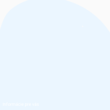
Z
á
p
ä
Informácie pre vás
t