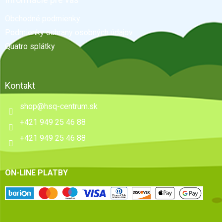
t
Obchodné podmienky
i
e
Podmienky ochrany osobných údajov
Quatro splátky
Kontakt
shop
@
hsq-centrum.sk
+421 949 25 46 88
+421 949 25 46 88
ON-LINE PLATBY