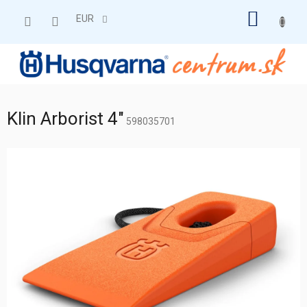
Prejsť
NÁKU
na
EUR
obsah
KOŠÍK
Klin Arborist 4"
598035701