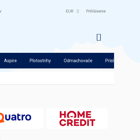
V
QUATRO SPLÁTKY
EUR
Prihlásenie
NÁKUPNÝ
KOŠÍK
Aspire
Plotostrihy
Odmachovače
Príslušenstvo
m