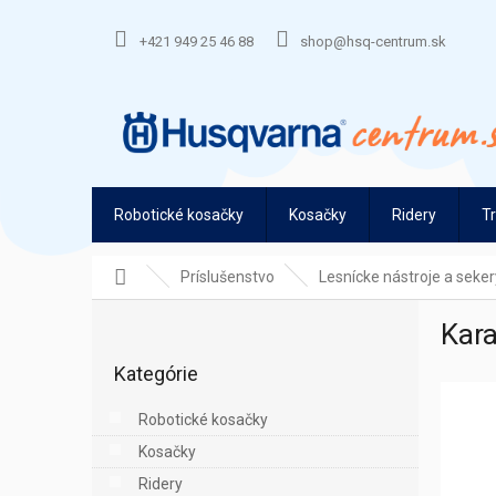
Prejsť
na
+421 949 25 46 88
shop@hsq-centrum.sk
obsah
Robotické kosačky
Kosačky
Ridery
T
Domov
Príslušenstvo
Lesnícke nástroje a seker
B
Kara
o
Preskočiť
č
Kategórie
kategórie
n
ý
Robotické kosačky
p
Kosačky
a
n
Ridery