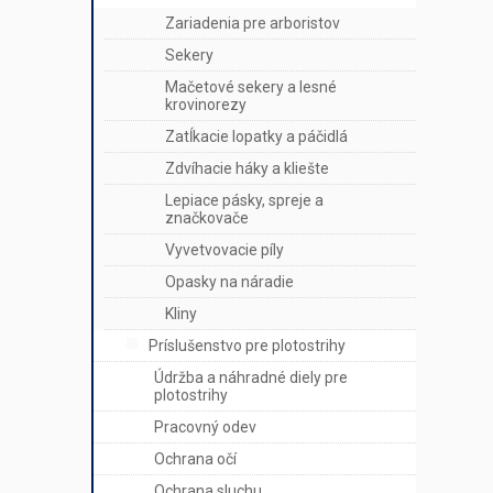
Zariadenia pre arboristov
Sekery
Mačetové sekery a lesné
krovinorezy
Zatĺkacie lopatky a páčidlá
Zdvíhacie háky a kliešte
Lepiace pásky, spreje a
značkovače
Vyvetvovacie píly
Opasky na náradie
Kliny
Príslušenstvo pre plotostrihy
Údržba a náhradné diely pre
plotostrihy
Pracovný odev
Ochrana očí
Ochrana sluchu