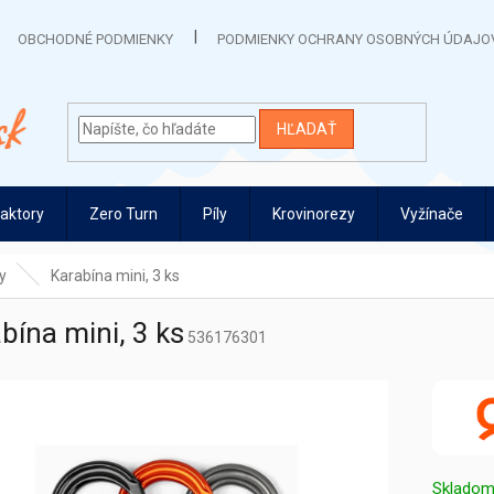
OBCHODNÉ PODMIENKY
PODMIENKY OCHRANY OSOBNÝCH ÚDAJO
HĽADAŤ
raktory
Zero Turn
Píly
Krovinorezy
Vyžínače
y
Karabína mini, 3 ks
bína mini, 3 ks
536176301
Sklado