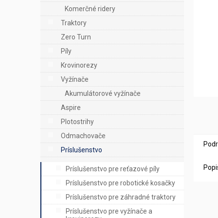
e
Komerčné ridery
l
Traktory
Zero Turn
Píly
Krovinorezy
Vyžínače
Akumulátorové vyžínače
Aspire
Plotostrihy
Odmachovače
Podr
Príslušenstvo
Popi
Príslušenstvo pre reťazové píly
Príslušenstvo pre robotické kosačky
Príslušenstvo pre záhradné traktory
Príslušenstvo pre vyžínače a