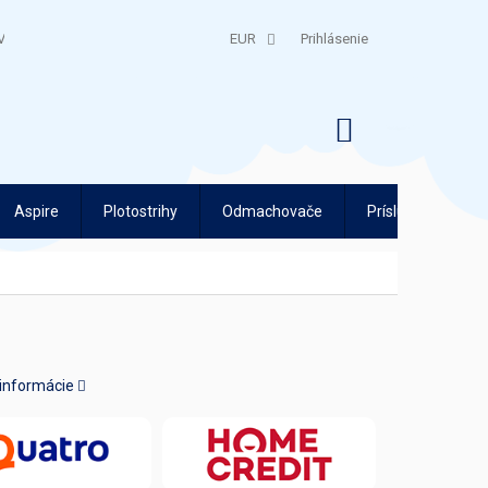
V
QUATRO SPLÁTKY
EUR
Prihlásenie
NÁKUPNÝ
KOŠÍK
Aspire
Plotostrihy
Odmachovače
Príslušenstvo
 informácie