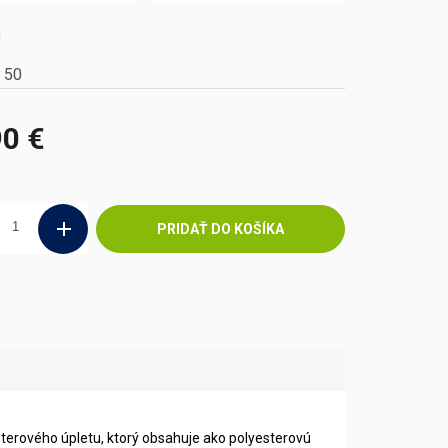
m
 50
90 €
ová
PRIDAŤ DO KOŠÍKA
terového úpletu, ktorý obsahuje ako polyesterovú