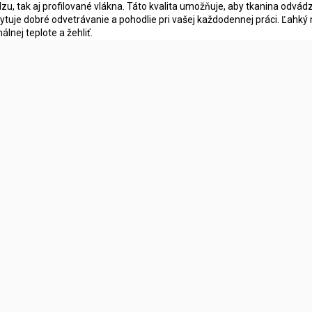
dzu, tak aj profilované vlákna. Táto kvalita umožňuje, aby tkanina odvád
ytuje dobré odvetrávanie a pohodlie pri vašej každodennej práci. Ľahký 
álnej teplote a žehliť.