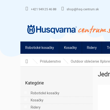
Prejsť
na
+421 949 25 46 88
shop@hsq-centrum.sk
obsah
Robotické kosačky
Kosačky
Ridery
T
Domov
Príslušenstvo
Outdoor oblečenie Xplore
B
Jedn
o
Preskočiť
č
Kategórie
kategórie
n
ý
Robotické kosačky
p
Kosačky
a
n
Ridery