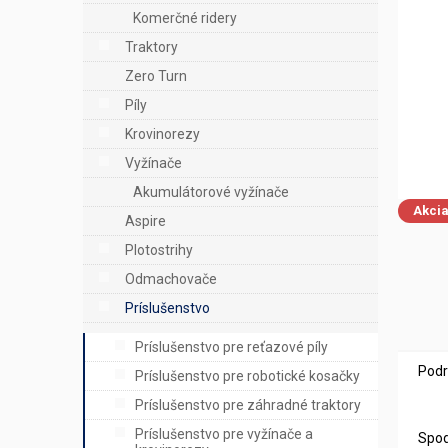
e
Komerčné ridery
l
Traktory
Zero Turn
Píly
Krovinorezy
Vyžínače
Akumulátorové vyžínače
Akci
Aspire
Plotostrihy
Odmachovače
Príslušenstvo
Príslušenstvo pre reťazové píly
Podr
Príslušenstvo pre robotické kosačky
Príslušenstvo pre záhradné traktory
Príslušenstvo pre vyžínače a
Spod