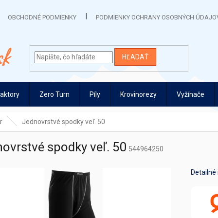
OBCHODNÉ PODMIENKY
PODMIENKY OCHRANY OSOBNÝCH ÚDAJO
HĽADAŤ
raktory
Zero Turn
Píly
Krovinorezy
Vyžínače
r
Jednovrstvé spodky veľ. 50
ovrstvé spodky veľ. 50
544964250
Detailné