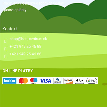
e
Podmienky ochrany osobných údajov
Quatro splátky
Kontakt
shop
@
hsq-centrum.sk
+421 949 25 46 88
+421 949 25 46 88
ON-LINE PLATBY