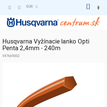
Prejsť
NÁKU
na
EUR
obsah
KOŠÍK
Husqvarna Vyžínacie lanko Opti
Penta 2,4mm - 240m
597669002