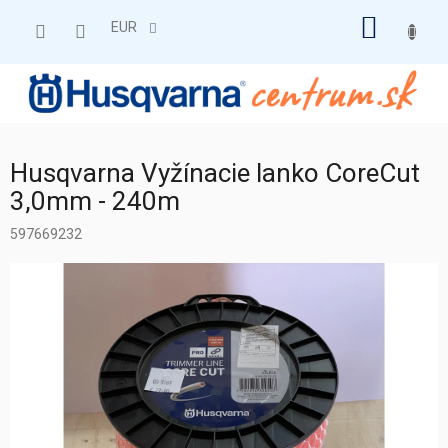
Prejsť
NÁKU
na
EUR
obsah
KOŠÍK
Husqvarna Vyžínacie lanko CoreCut
3,0mm - 240m
597669232