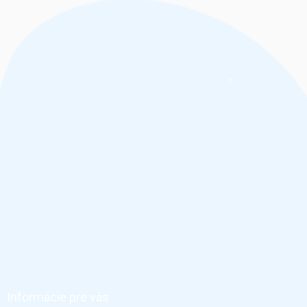
Z
á
p
ä
Informácie pre vás