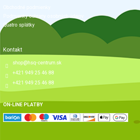
t
Obchodné podmienky
i
e
Podmienky ochrany osobných údajov
Quatro splátky
Kontakt
shop
@
hsq-centrum.sk
+421 949 25 46 88
+421 949 25 46 88
ON-LINE PLATBY