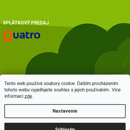
SPLÁTKOVÝ PREDAJ
Tento web používá soubory cookie. Dalším procházením
tohoto webu vyjadřujete souhlas s jejich používáním.. Více
informací
zde
.
Vytvoril Shoptet
Nastavenie
Copyright 2026
HSQ centrum
. Všetky práva vyhradené.
Upraviť
Súhlasím
nastavenie cookies