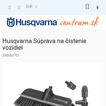
Prejsť
NÁKU
na
EUR
obsah
KOŠÍK
Husqvarna Súprava na čistenie
vozidiel
590660701