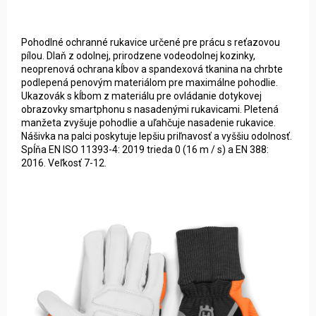
Pohodlné ochranné rukavice určené pre prácu s reťazovou
pílou. Dlaň z odolnej, prirodzene vodeodolnej kozinky,
neoprenová ochrana kĺbov a spandexová tkanina na chrbte
podlepená penovým materiálom pre maximálne pohodlie.
Ukazovák s kĺbom z materiálu pre ovládanie dotykovej
obrazovky smartphonu s nasadenými rukavicami. Pletená
manžeta zvyšuje pohodlie a uľahčuje nasadenie rukavice.
Nášivka na palci poskytuje lepšiu priľnavosť a vyššiu odolnosť.
Spĺňa EN ISO 11393-4: 2019 trieda 0 (16 m / s) a EN 388:
2016. Veľkosť 7-12.