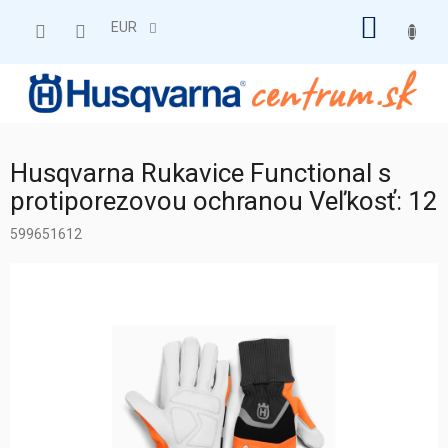
Prejsť
NÁKU
na
EUR
obsah
KOŠÍK
Husqvarna Rukavice Functional s
protiporezovou ochranou Veľkosť: 12
599651612