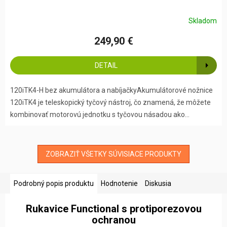
Skladom
249,90 €
DETAIL
120iTK4-H bez akumulátora a nabíjačkyAkumulátorové nožnice
120iTK4 je teleskopický tyčový nástroj, čo znamená, že môžete
kombinovať motorovú jednotku s tyčovou násadou ako...
ZOBRAZIŤ VŠETKY SÚVISIACE PRODUKTY
Podrobný popis produktu
Hodnotenie
Diskusia
Rukavice Functional s protiporezovou
ochranou