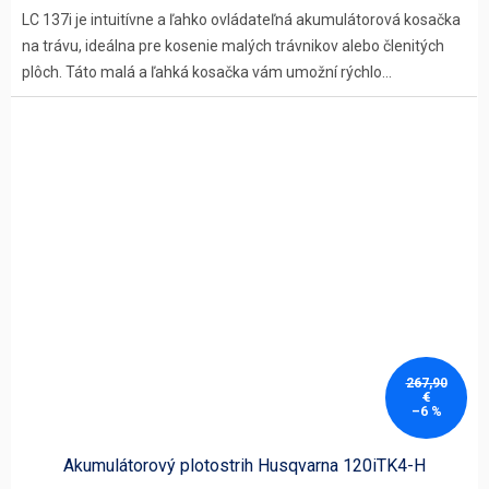
LC 137i je intuitívne a ľahko ovládateľná akumulátorová kosačka
na trávu, ideálna pre kosenie malých trávnikov alebo členitých
plôch. Táto malá a ľahká kosačka vám umožní rýchlo...
267,90
€
–6 %
Akumulátorový plotostrih Husqvarna 120iTK4-H