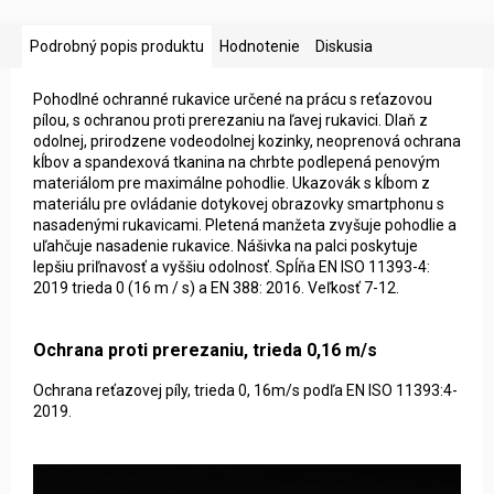
Podrobný popis produktu
Hodnotenie
Diskusia
Pohodlné ochranné rukavice určené na prácu s reťazovou
pílou, s ochranou proti prerezaniu na ľavej rukavici. Dlaň z
odolnej, prirodzene vodeodolnej kozinky, neoprenová ochrana
kĺbov a spandexová tkanina na chrbte podlepená penovým
materiálom pre maximálne pohodlie. Ukazovák s kĺbom z
materiálu pre ovládanie dotykovej obrazovky smartphonu s
nasadenými rukavicami. Pletená manžeta zvyšuje pohodlie a
uľahčuje nasadenie rukavice. Nášivka na palci poskytuje
lepšiu priľnavosť a vyššiu odolnosť. Spĺňa EN ISO 11393-4:
2019 trieda 0 (16 m / s) a EN 388: 2016. Veľkosť 7-12.
Ochrana proti prerezaniu, trieda 0,16 m/s
Ochrana reťazovej píly, trieda 0, 16m/s podľa EN ISO 11393:4-
2019.