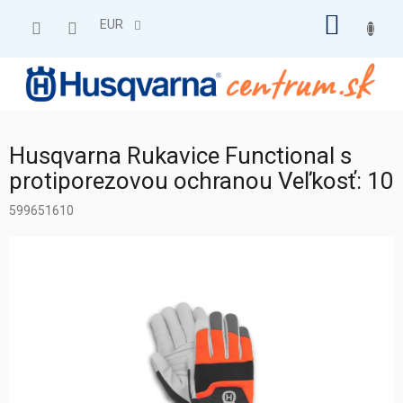
Prejsť
NÁKU
na
EUR
obsah
KOŠÍK
Husqvarna Rukavice Functional s
protiporezovou ochranou Veľkosť: 10
599651610