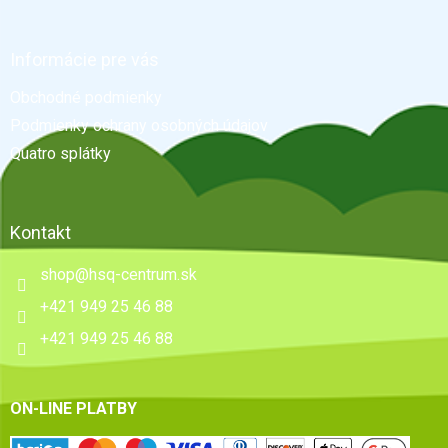
á
p
ä
Informácie pre vás
t
Obchodné podmienky
i
e
Podmienky ochrany osobných údajov
Quatro splátky
Kontakt
shop
@
hsq-centrum.sk
+421 949 25 46 88
+421 949 25 46 88
ON-LINE PLATBY