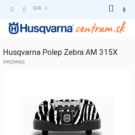
Prejsť
NÁKU
na
EUR
obsah
KOŠÍK
Husqvarna Polep Zebra AM 315X
599294903