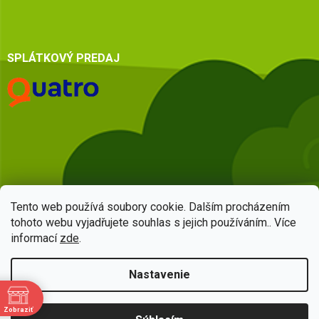
SPLÁTKOVÝ PREDAJ
Tento web používá soubory cookie. Dalším procházením
tohoto webu vyjadřujete souhlas s jejich používáním.. Více
informací
zde
.
Vytvoril Shoptet
Nastavenie
Copyright 2026
HSQ centrum
. Všetky práva vyhradené.
Upraviť
Zobraziť