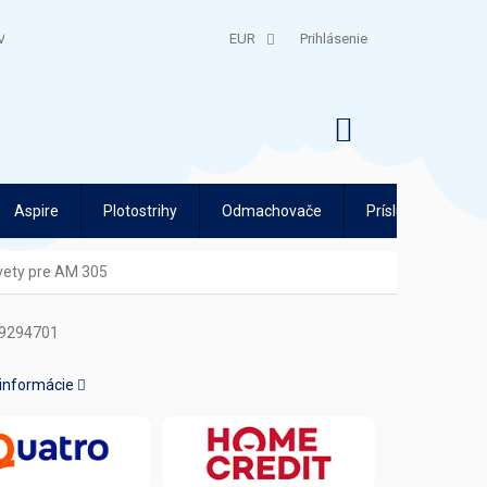
V
QUATRO SPLÁTKY
EUR
Prihlásenie
NÁKUPNÝ
KOŠÍK
Aspire
Plotostrihy
Odmachovače
Príslušenstvo
vety pre AM 305
9294701
 informácie