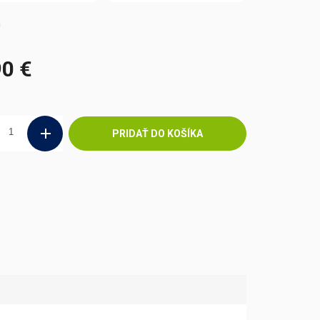
m
90 €
ová
PRIDAŤ DO KOŠÍKA