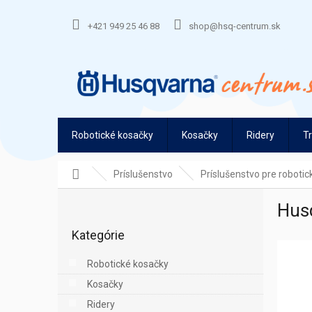
Prejsť
na
+421 949 25 46 88
shop@hsq-centrum.sk
obsah
Robotické kosačky
Kosačky
Ridery
T
Domov
Príslušenstvo
Príslušenstvo pre roboti
B
Hus
o
Preskočiť
č
Kategórie
kategórie
n
ý
Robotické kosačky
p
Kosačky
a
n
Ridery