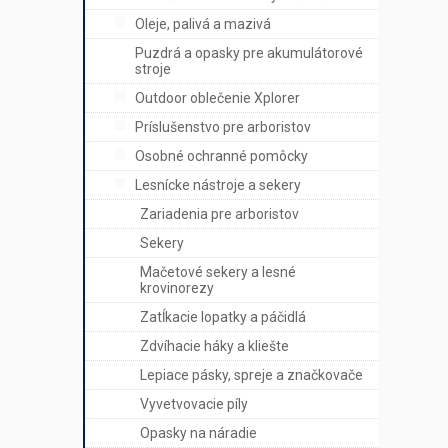
Oleje, palivá a mazivá
Puzdrá a opasky pre akumulátorové
stroje
Outdoor oblečenie Xplorer
Príslušenstvo pre arboristov
Osobné ochranné pomôcky
Lesnícke nástroje a sekery
Zariadenia pre arboristov
Sekery
Mačetové sekery a lesné
krovinorezy
Zatĺkacie lopatky a páčidlá
Zdvíhacie háky a kliešte
Lepiace pásky, spreje a značkovače
Vyvetvovacie píly
Opasky na náradie