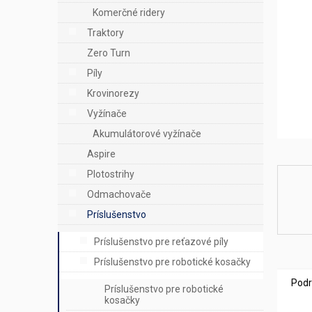
e
Komerčné ridery
l
Traktory
Zero Turn
Píly
Krovinorezy
Vyžínače
Akumulátorové vyžínače
Aspire
Plotostrihy
Odmachovače
Príslušenstvo
Príslušenstvo pre reťazové píly
Príslušenstvo pre robotické kosačky
Podr
Príslušenstvo pre robotické
kosačky