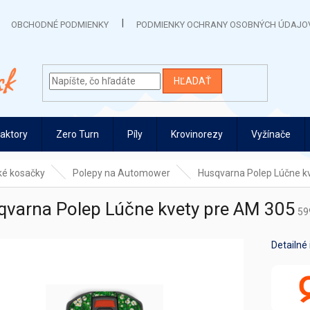
OBCHODNÉ PODMIENKY
PODMIENKY OCHRANY OSOBNÝCH ÚDAJO
HĽADAŤ
raktory
Zero Turn
Píly
Krovinorezy
Vyžínače
cké kosačky
Polepy na Automower
Husqvarna Polep Lúčne k
qvarna Polep Lúčne kvety pre AM 305
59
Detailné