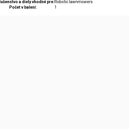
lušenstvo a diely vhodné pre:
Robotic lawnmowers
Počet v balení:
1