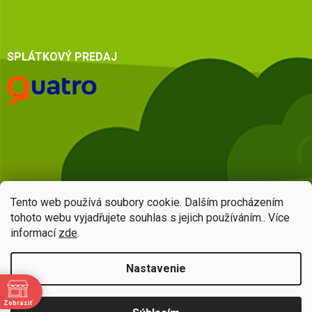
SPLÁTKOVÝ PREDAJ
Tento web používá soubory cookie. Dalším procházením
tohoto webu vyjadřujete souhlas s jejich používáním.. Více
informací
zde
.
Vytvoril Shoptet
Nastavenie
Copyright 2026
HSQ centrum
. Všetky práva vyhradené.
Upraviť
Zobraziť