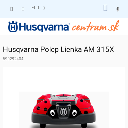
Prejsť
NÁKU
na
EUR
obsah
KOŠÍK
Husqvarna Polep Lienka AM 315X
599292404