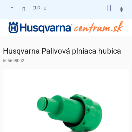
Prejsť
NÁKU
na
EUR
obsah
KOŠÍK
Husqvarna Palivová plniaca hubica
505698002