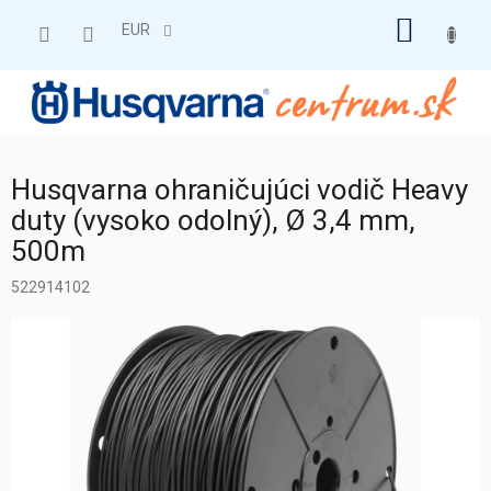
Prejsť
NÁKU
na
EUR
obsah
KOŠÍK
Husqvarna ohraničujúci vodič Heavy
duty (vysoko odolný), Ø 3,4 mm,
500m
522914102