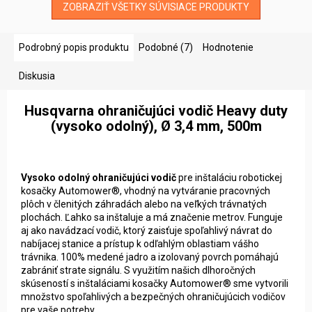
ZOBRAZIŤ VŠETKY SÚVISIACE PRODUKTY
Podrobný popis produktu
Podobné (7)
Hodnotenie
Diskusia
Husqvarna ohraničujúci vodič Heavy duty
(vysoko odolný), Ø 3,4 mm, 500m
Vysoko odolný ohraničujúci vodič
pre inštaláciu robotickej
kosačky Automower®, vhodný na vytváranie pracovných
plôch v členitých záhradách alebo na veľkých trávnatých
plochách. Ľahko sa inštaluje a má značenie metrov. Funguje
aj ako navádzací vodič, ktorý zaisťuje spoľahlivý návrat do
nabíjacej stanice a prístup k odľahlým oblastiam vášho
trávnika. 100% medené jadro a izolovaný povrch pomáhajú
zabrániť strate signálu. S využitím našich dlhoročných
skúseností s inštaláciami kosačky Automower® sme vytvorili
množstvo spoľahlivých a bezpečných ohraničujúcich vodičov
pre vaše potreby.