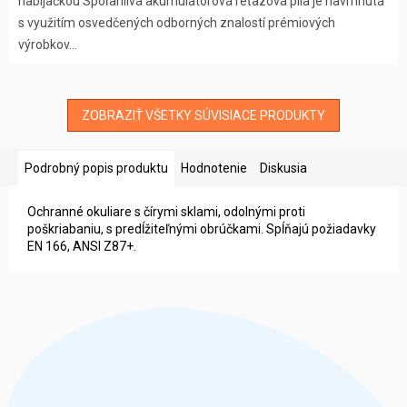
nabíjačkou​ Spoľahlivá akumulátorová reťazová píla je navrhnutá
s využitím osvedčených odborných znalostí prémiových
výrobkov...
ZOBRAZIŤ VŠETKY SÚVISIACE PRODUKTY
Podrobný popis produktu
Hodnotenie
Diskusia
Ochranné okuliare s čírymi sklami, odolnými proti
poškriabaniu, s predĺžiteľnými obrúčkami. Spĺňajú požiadavky
EN 166, ANSI Z87+.