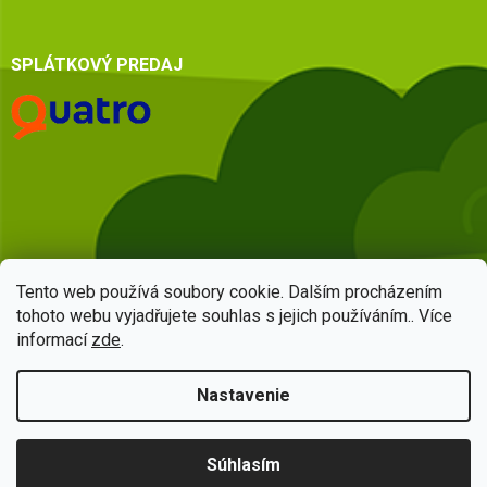
SPLÁTKOVÝ PREDAJ
Tento web používá soubory cookie. Dalším procházením
tohoto webu vyjadřujete souhlas s jejich používáním.. Více
informací
zde
.
Vytvoril Shoptet
Nastavenie
Copyright 2026
HSQ centrum
. Všetky práva vyhradené.
Upraviť
Súhlasím
nastavenie cookies