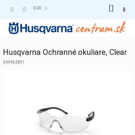
Prejsť
NÁKU
na
EUR
obsah
KOŠÍK
Husqvarna Ochranné okuliare, Clear
544963801