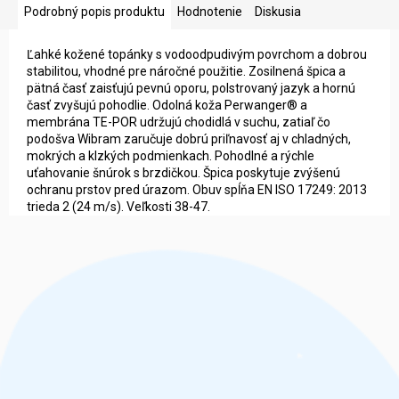
Podrobný popis produktu
Hodnotenie
Diskusia
Ľahké kožené topánky s vodoodpudivým povrchom a dobrou
stabilitou, vhodné pre náročné použitie. Zosilnená špica a
pätná časť zaisťujú pevnú oporu, polstrovaný jazyk a hornú
časť zvyšujú pohodlie. Odolná koža Perwanger® a
membrána TE-POR udržujú chodidlá v suchu, zatiaľ čo
podošva Wibram zaručuje dobrú priľnavosť aj v chladných,
mokrých a klzkých podmienkach. Pohodlné a rýchle
uťahovanie šnúrok s brzdičkou. Špica poskytuje zvýšenú
ochranu prstov pred úrazom. Obuv spĺňa EN ISO 17249: 2013
trieda 2 (24 m/s). Veľkosti 38-47.