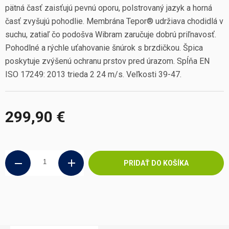
pätná časť zaisťujú pevnú oporu, polstrovaný jazyk a horná
časť zvyšujú pohodlie. Membrána Tepor® udržiava chodidlá v
suchu, zatiaľ čo podošva Wibram zaručuje dobrú priľnavosť.
Pohodlné a rýchle uťahovanie šnúrok s brzdičkou. Špica
poskytuje zvýšenú ochranu prstov pred úrazom. Spĺňa EN
ISO 17249: 2013 trieda 2 24 m/s. Veľkosti 39-47.
299,90 €
Jednotková
cena:
PRIDAŤ DO KOŠÍKA