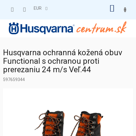
Prejsť
NÁKU
na
EUR
obsah
KOŠÍK
Husqvarna ochranná kožená obuv
Functional s ochranou proti
prerezaniu 24 m/s Veľ.44
597659344