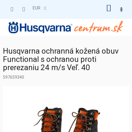
Prejsť
NÁKU
na
EUR
obsah
KOŠÍK
Husqvarna ochranná kožená obuv
Functional s ochranou proti
prerezaniu 24 m/s Veľ. 40
597659340