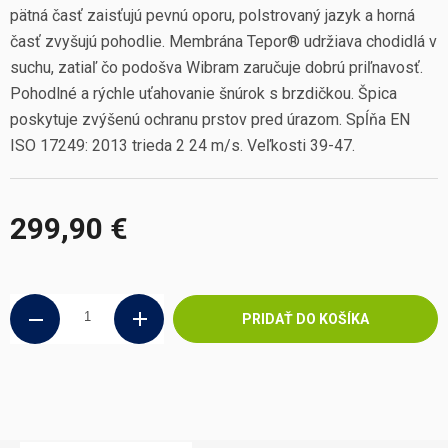
pätná časť zaisťujú pevnú oporu, polstrovaný jazyk a horná
časť zvyšujú pohodlie. Membrána Tepor® udržiava chodidlá v
suchu, zatiaľ čo podošva Wibram zaručuje dobrú priľnavosť.
Pohodlné a rýchle uťahovanie šnúrok s brzdičkou. Špica
poskytuje zvýšenú ochranu prstov pred úrazom. Spĺňa EN
ISO 17249: 2013 trieda 2 24 m/s. Veľkosti 39-47.
299,90 €
Jednotková
cena:
PRIDAŤ DO KOŠÍKA