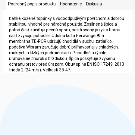
Podrobný popis produktu
Hodnotenie
Diskusia
Ľahké kožené topánky s vodoodpudivým povrchom a dobrou
stabilitou, vhodné pre náročné použitie. Zosilnená špica a
pätná časť zaisťujú pevnú oporu, polstrovaný jazyk a hornú
časť zvyšujú pohodlie. Odolná koža Perwanger® a
membrána TE-POR udržujú chodidlá v suchu, zatiaľ čo
podošva Wibram zaručuje dobrú priľnavosť aj v chladných,
mokrých a klzkých podmienkach. Pohodlné a rýchle
uťahovanie šnúrok s brzdičkou. Špica poskytuje zvýšenú
ochranu prstov pred úrazom. Obuv spĺňa EN ISO 17249: 2013
trieda 2 (24 m/s). Veľkosti 38-47.