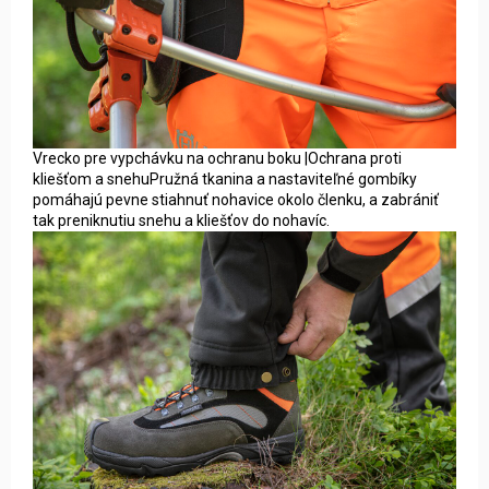
Vrecko pre vypchávku na ochranu boku |Ochrana proti
kliešťom a snehuPružná tkanina a nastaviteľné gombíky
pomáhajú pevne stiahnuť nohavice okolo členku, a zabrániť
tak preniknutiu snehu a kliešťov do nohavíc.