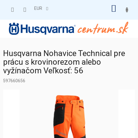
Prejsť
NÁKU
na
EUR
obsah
KOŠÍK
Husqvarna Nohavice Technical pre
prácu s krovinorezom alebo
vyžínačom Veľkosť: 56
597660656