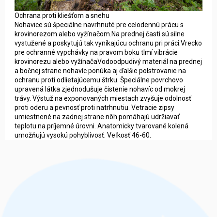
Ochrana proti kliešťom a snehu
Nohavice sú špeciálne navrhnuté pre celodennú prácu s
krovinorezom alebo vyžínačom.Na prednej časti sú silne
vystužené a poskytujú tak vynikajúcu ochranu pri práci.Vrecko
pre ochranné vypchávky na pravom boku tlmí vibrácie
krovinorezu alebo vyžínačaVodoodpudivý materiál na prednej
a bočnej strane nohavíc ponúka aj ďalšie polstrovanie na
ochranu proti odlietajúcemu štrku. Špeciálne povrchovo
upravená látka zjednodušuje čistenie nohavíc od mokrej
trávy. Výstuž na exponovaných miestach zvyšuje odolnosť
proti oderu a pevnosť proti natrhnutiu. Vetracie zipsy
umiestnené na zadnej strane nôh pomáhajú udržiavať
teplotu na príjemné úrovni. Anatomicky tvarované kolená
umožňujú vysokú pohyblivosť. Veľkosť 46-60.