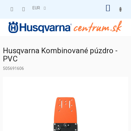
Prejsť
NÁKU
na
EUR
obsah
KOŠÍK
Husqvarna Kombinované púzdro -
PVC
505691606