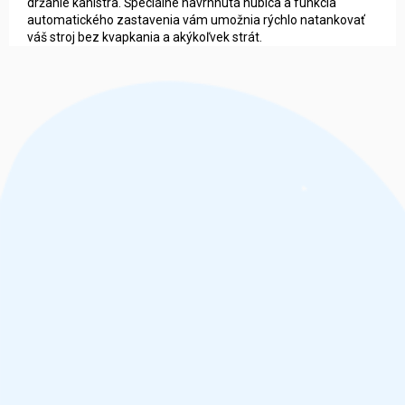
držanie kanistra. Špeciálne navrhnutá hubica a funkcia
automatického zastavenia vám umožnia rýchlo natankovať
váš stroj bez kvapkania a akýkoľvek strát.