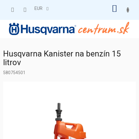
Prejsť
NÁKU
na
EUR
obsah
KOŠÍK
Husqvarna Kanister na benzín 15
litrov
580754501