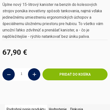
Úplne nový 15-litrový kanister na benzín do kolesových
strojov ponúka inovatívny spôsob tankovania, najmä vďaka
jedinečnému umiestneniu ergonomických úchopov a
špeciálnemu úložnému priestoru pre hubicu. To všetko vám
umožní ľahko zdvihnúť a prenášať kanister, a - čo je
najdôležitejšie - rýchlo natankovať bez úniku paliva.
67,90 €
Jednotková
cena:
PRIDAŤ DO KOŠÍKA
Podrobný popis produktu
Hodnotenie
Diskusia