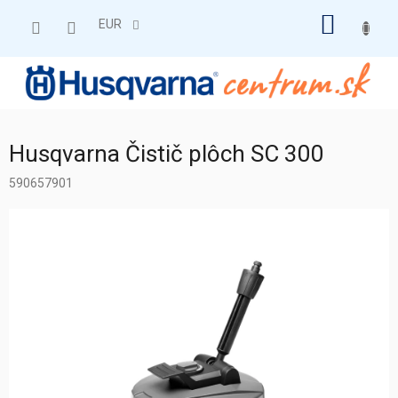
Prejsť
NÁKU
na
EUR
obsah
KOŠÍK
Husqvarna Čistič plôch SC 300
590657901