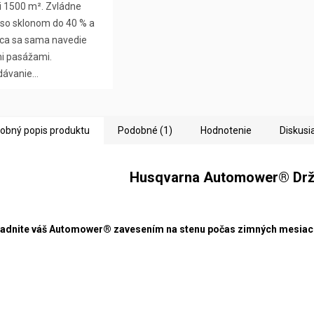
i 1500 m². Zvládne
 so sklonom do 40 % a
ca sa sama navedie
i pasážami.
ávanie...
obný popis produktu
Podobné (1)
Hodnotenie
Diskusi
Husqvarna Automower® Drži
adnite váš Automower® zavesením na stenu počas zimných mesiaco