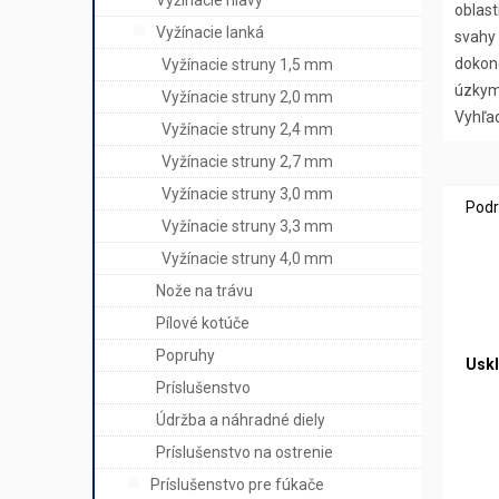
Vyžínacie hlavy
oblast
Vyžínacie lanká
svahy
dokon
Vyžínacie struny 1,5 mm
úzkym
Vyžínacie struny 2,0 mm
Vyhľad
Vyžínacie struny 2,4 mm
Vyžínacie struny 2,7 mm
Vyžínacie struny 3,0 mm
Podr
Vyžínacie struny 3,3 mm
Vyžínacie struny 4,0 mm
Nože na trávu
Pílové kotúče
Popruhy
Uskl
Príslušenstvo
Údržba a náhradné diely
Príslušenstvo na ostrenie
Príslušenstvo pre fúkače