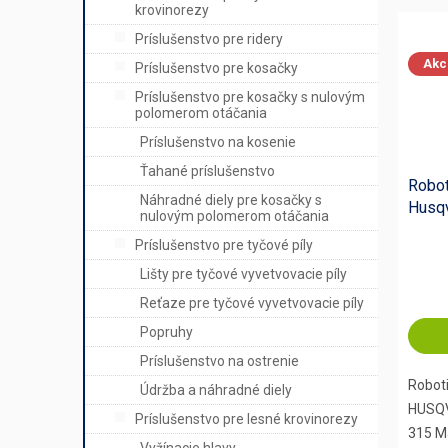
krovinorezy
Príslušenstvo pre ridery
Akc
Príslušenstvo pre kosačky
Príslušenstvo pre kosačky s nulovým
polomerom otáčania
Príslušenstvo na kosenie
Ťahané príslušenstvo
Robot
Náhradné diely pre kosačky s
Husq
nulovým polomerom otáčania
315 M
Príslušenstvo pre tyčové píly
Lišty pre tyčové vyvetvovacie píly
Reťaze pre tyčové vyvetvovacie píly
Popruhy
Príslušenstvo na ostrenie
Robot
Údržba a náhradné diely
HUSQ
Príslušenstvo pre lesné krovinorezy
315 Ma