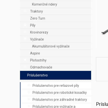
e
Komerčné ridery
l
Traktory
Zero Turn
Píly
Krovinorezy
Vyžínače
Akumulátorové vyžínače
Aspire
Plotostrihy
Odmachovače
Príslušenstvo
Príslušenstvo pre reťazové píly
Príslušenstvo pre robotické kosačky
Príslušenstvo pre záhradné traktory
Prísl
Príslušenstvo pre vyžínače a