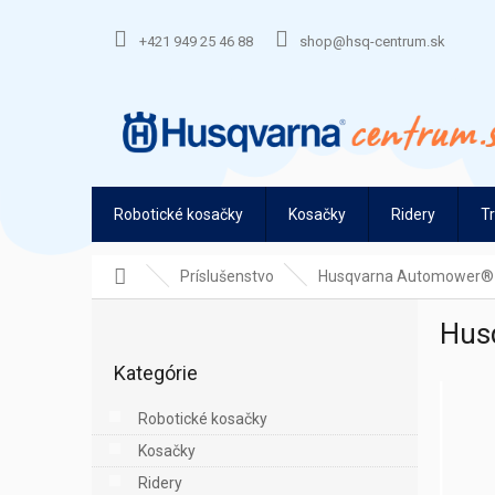
Prejsť
na
+421 949 25 46 88
shop@hsq-centrum.sk
obsah
Robotické kosačky
Kosačky
Ridery
T
Domov
Príslušenstvo
Husqvarna Automower® D
B
Hus
o
Preskočiť
č
Kategórie
kategórie
n
ý
Robotické kosačky
p
Kosačky
a
n
Ridery