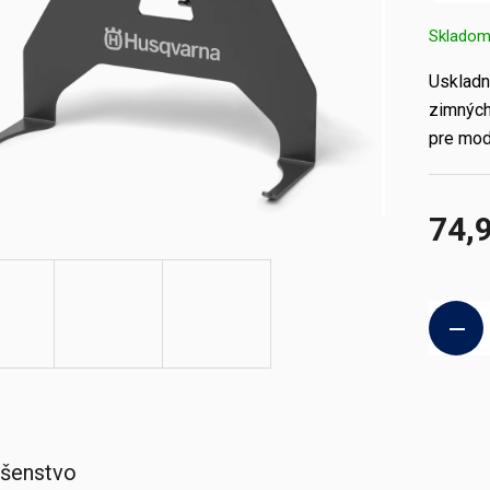
Sklado
Uskladn
zimných
pre mod
74,
Jednotk
cena:
ušenstvo