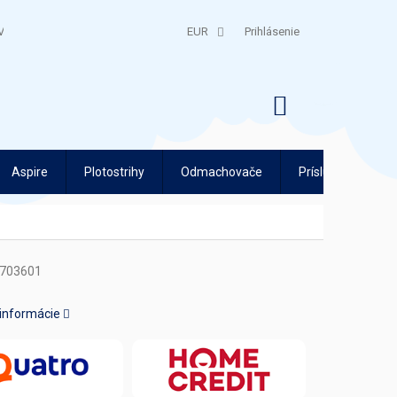
V
QUATRO SPLÁTKY
EUR
Prihlásenie
NÁKUPNÝ
KOŠÍK
Aspire
Plotostrihy
Odmachovače
Príslušenstvo
703601
 informácie