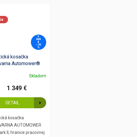
ia
1
929
€
–30
%
ická kosačka
varna Automower®
ark II
Skladom
1 349 €
DETAIL
ická kosačka
VARNA AUTOMOWER
rk II, hranice pracovnej