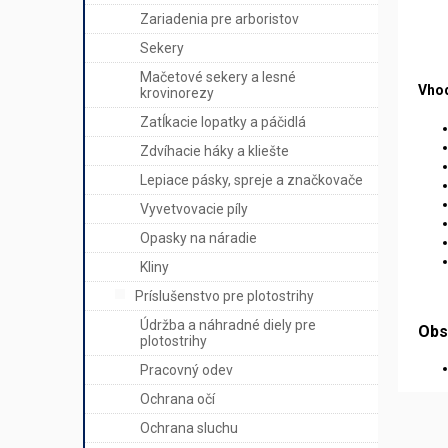
Zariadenia pre arboristov
Sekery
Mačetové sekery a lesné
Vhod
krovinorezy
Zatĺkacie lopatky a páčidlá
Zdvíhacie háky a kliešte
Lepiace pásky, spreje a značkovače
Vyvetvovacie píly
Opasky na náradie
Kliny
Príslušenstvo pre plotostrihy
Údržba a náhradné diely pre
Obs
plotostrihy
Pracovný odev
Ochrana očí
Ochrana sluchu