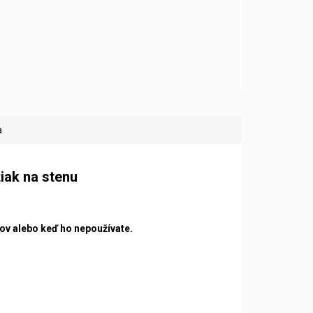
a
ak na stenu
v alebo keď ho nepoužívate.