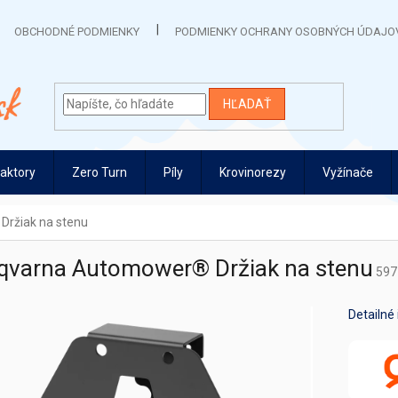
OBCHODNÉ PODMIENKY
PODMIENKY OCHRANY OSOBNÝCH ÚDAJO
HĽADAŤ
raktory
Zero Turn
Píly
Krovinorezy
Vyžínače
ržiak na stenu
qvarna Automower® Držiak na stenu
597
Detailné