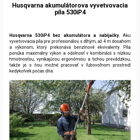
Husqvarna akumulátorova vyvetvovacia
píla 530iP4
Husqvarna 530iP4 bez akumulátora a nabíjačky.
Aku
vyvetvovacia píla pre profesionálov, s dlhým, až 4 m dosahom
a výkonom, ktorý prekonáva benzínové ekvivalenty. Píla
ponúka maximálny výkon a odolnosť v kombinácii s nízkou
hmotnosťou, vynikajúcou ergonómiou a tichou prevádzkou,
takže je s ňou možné pracovať v ľubovoľnom prostredí
kedykoľvek počas dňa.