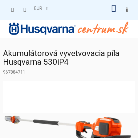
Prejsť
NÁKU
na
EUR
obsah
KOŠÍK
Akumulátorová vyvetvovacia píla
Husqvarna 530iP4
967884711