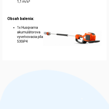
1,1 m/s²
Obsah balenia:
1x Husqvarna
akumulátorova
vyvetvovacia píla
530iP4