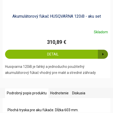
Akumulátorový fúkač HUSQVARNA 120iB - aku set
Skladom
310,89 €
DETAIL
Husqvarna 120iB je ľahký a jednoducho použiteľný
akumulátorový fúkač vhodný pre malé a stredné záhrady
Podrobný popis produktu
Hodnotenie
Diskusia
Plochá tryska pre aku fúkače. Dĺžka 603 mm.