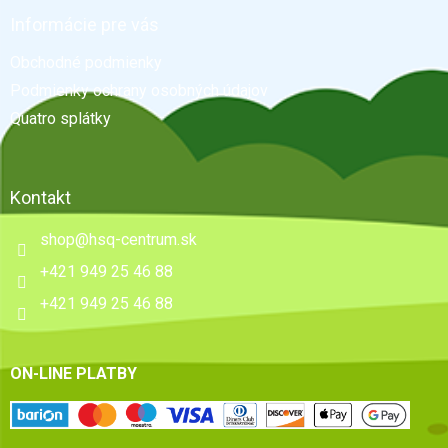
p
ä
Informácie pre vás
t
Obchodné podmienky
i
e
Podmienky ochrany osobných údajov
Quatro splátky
Kontakt
shop
@
hsq-centrum.sk
+421 949 25 46 88
+421 949 25 46 88
ON-LINE PLATBY