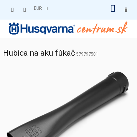
Prejsť
NÁKU
na
EUR
obsah
KOŠÍK
Hubica na aku fúkač
579797501