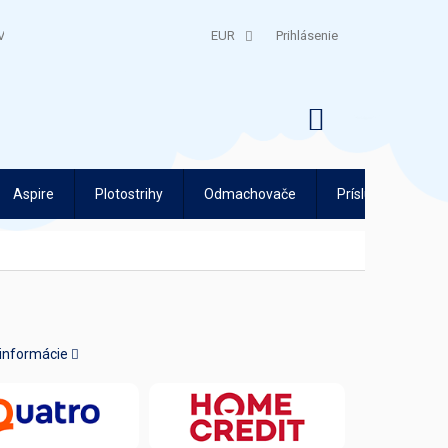
V
QUATRO SPLÁTKY
EUR
Prihlásenie
NÁKUPNÝ
KOŠÍK
Aspire
Plotostrihy
Odmachovače
Príslušenstvo
 informácie