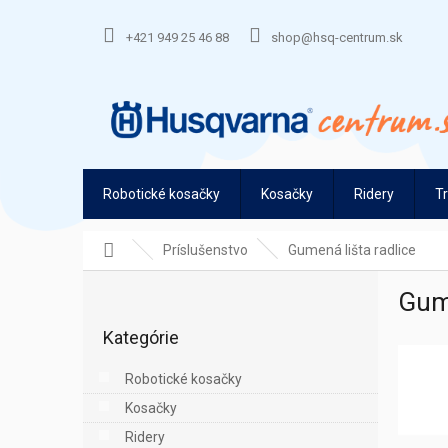
Prejsť
na
+421 949 25 46 88
shop@hsq-centrum.sk
obsah
Robotické kosačky
Kosačky
Ridery
T
Domov
Príslušenstvo
Gumená lišta radlice
B
Gume
o
Preskočiť
č
Kategórie
kategórie
n
ý
Robotické kosačky
p
Kosačky
a
n
Ridery