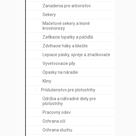
Zariadenia pre arboristov
Sekery
Mačetové sekery a lesné
krovinorezy
Zatĺkacie lopatky a páčidlá
Zdvíhacie háky a kliešte
Lepiace pásky, spreje a značkovače
Vyvetvovacie píly
Opasky na náradie
Kliny
Príslušenstvo pre plotostrihy
Údržba a náhradné diely pre
plotostrihy
Pracovný odev
Ochrana očí
Ochrana sluchu