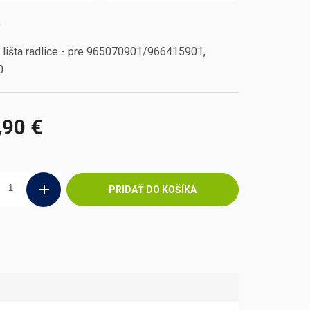
m
lišta radlice - pre 965070901/966415901,
0
,90 €
ová
PRIDAŤ DO KOŠÍKA