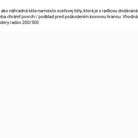
i ako náhradná lišta namiesto oceľovej lišty, ktorá je s radlicou dodávan
eba chrániť povrch / podklad pred poškodením kovovou hranou. Vhodná
ridery radov 200/300.