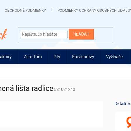
OBCHODNÉ PODMIENKY
PODMIENKY OCHRANY OSOBNÝCH ÚDAJO
HĽADAŤ
raktory
Zero Turn
Píly
Krovinorezy
Vyžínače
ná lišta radlice
531021240
Detailné