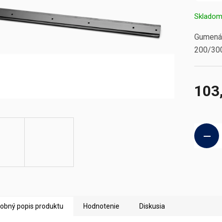
Sklado
Gumená 
200/30
103
Jednotk
cena:
obný popis produktu
Hodnotenie
Diskusia