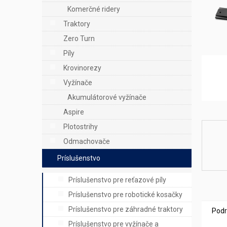
e
Komerčné ridery
l
Traktory
Zero Turn
Píly
Krovinorezy
Vyžínače
Akumulátorové vyžínače
Aspire
Plotostrihy
Odmachovače
Príslušenstvo
Príslušenstvo pre reťazové píly
Príslušenstvo pre robotické kosačky
Príslušenstvo pre záhradné traktory
Podr
Príslušenstvo pre vyžínače a