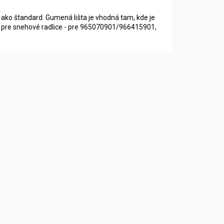
á ako štandard. Gumená lišta je vhodná tam, kde je
 pre snehové radlice - pre 965070901/966415901,