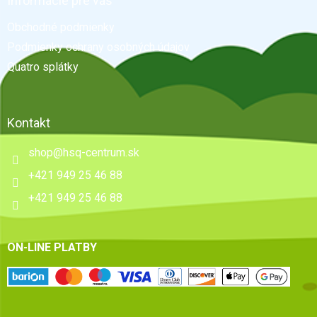
ä
Informácie pre vás
t
Obchodné podmienky
i
e
Podmienky ochrany osobných údajov
Quatro splátky
Kontakt
shop
@
hsq-centrum.sk
+421 949 25 46 88
+421 949 25 46 88
ON-LINE PLATBY