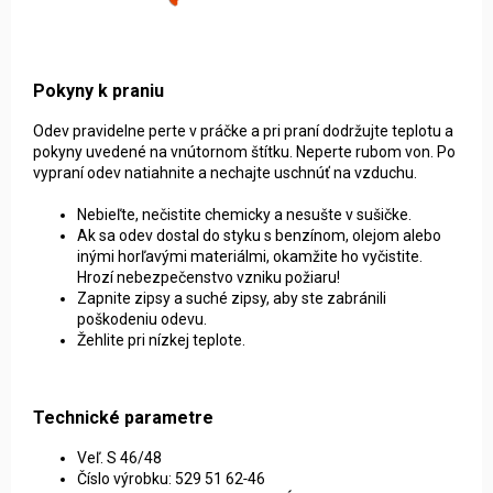
Pokyny k praniu
Odev pravidelne perte v práčke a pri praní dodržujte teplotu a
pokyny uvedené na vnútornom štítku. Neperte rubom von. Po
vypraní odev natiahnite a nechajte uschnúť na vzduchu.
Nebieľte, nečistite chemicky a nesušte v sušičke.
Ak sa odev dostal do styku s benzínom, olejom alebo
inými horľavými materiálmi, okamžite ho vyčistite.
Hrozí nebezpečenstvo vzniku požiaru!
Zapnite zipsy a suché zipsy, aby ste zabránili
poškodeniu odevu.
Žehlite pri nízkej teplote.
Technické parametre
Veľ. S 46/48
Číslo výrobku: 529 51 62‑46