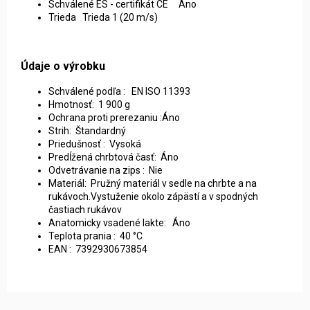
Schválené ES - certifikát CE Áno
Trieda Trieda 1 (20 m/s)
Údaje o výrobku
Schválené podľa : EN ISO 11393
Hmotnosť: 1 900 g
Ochrana proti prerezaniu :Áno
Strih: Štandardný
Priedušnosť : Vysoká
Predĺžená chrbtová časť: Áno
Odvetrávanie na zips : Nie
Materiál: Pružný materiál v sedle na chrbte a na
rukávoch.Vystuženie okolo zápästí a v spodných
častiach rukávov
Anatomicky vsadené lakte: Áno
Teplota prania : 40 °C
EAN : 7392930673854