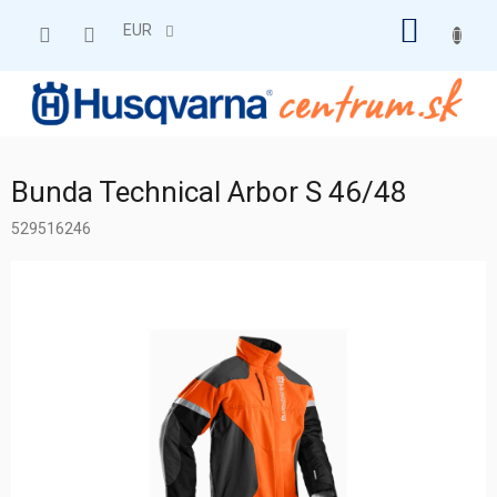
Prejsť
NÁKU
na
EUR
obsah
KOŠÍK
Bunda Technical Arbor S 46/48
529516246