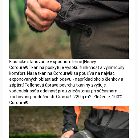
Elastické sťahovanie v spodnom leme |Heavy
Cordura®Tkanina poskytuje vysokú funkčnosť a výnimočný
komfort. Naša tkanina Cordura® sa používa na najviac
exponovaných oblastiach odevu - napríklad okolo členkov a
zápästí.Teflonová úprava povrchu tkaniny zvyšuje
vodeodolnosť a odolnosť proti znečisteniu pri súčasnom
zachovaní priedušnosti. Gramáž: 220 g m2. Zloženie: 100%
Cordura®.