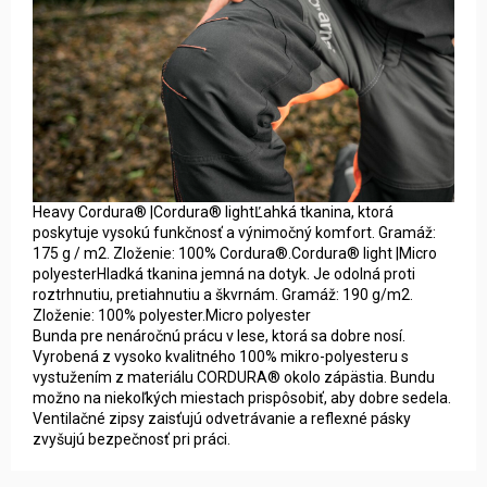
Heavy Cordura® |Cordura® lightĽahká tkanina, ktorá
poskytuje vysokú funkčnosť a výnimočný komfort. Gramáž:
175 g / m2. Zloženie: 100% Cordura®.Cordura® light |Micro
polyesterHladká tkanina jemná na dotyk. Je odolná proti
roztrhnutiu, pretiahnutiu a škvrnám. Gramáž: 190 g/m2.
Zloženie: 100% polyester.Micro polyester
Bunda pre nenáročnú prácu v lese, ktorá sa dobre nosí.
Vyrobená z vysoko kvalitného 100% mikro-polyesteru s
vystužením z materiálu CORDURA® okolo zápästia. Bundu
možno na niekoľkých miestach prispôsobiť, aby dobre sedela.
Ventilačné zipsy zaisťujú odvetrávanie a reflexné pásky
zvyšujú bezpečnosť pri práci.