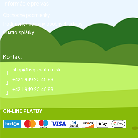
ä
Informácie pre vás
t
Obchodné podmienky
i
e
Podmienky ochrany osobných údajov
Quatro splátky
Kontakt
shop
@
hsq-centrum.sk
+421 949 25 46 88
+421 949 25 46 88
ON-LINE PLATBY