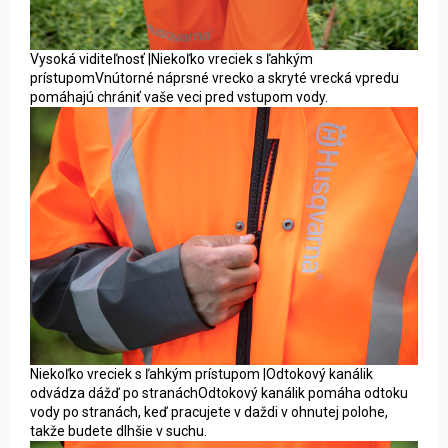
Vysoká viditeľnosť |Niekoľko vreciek s ľahkým
prístupomVnútorné náprsné vrecko a skryté vrecká vpredu
pomáhajú chrániť vaše veci pred vstupom vody.
Niekoľko vreciek s ľahkým prístupom |Odtokový kanálik
odvádza dážď po stranáchOdtokový kanálik pomáha odtoku
vody po stranách, keď pracujete v daždi v ohnutej polohe,
takže budete dlhšie v suchu.