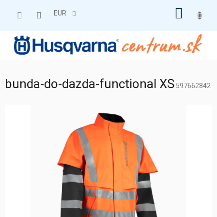
Prejsť
NÁKU
na
EUR
obsah
KOŠÍK
bunda-do-dazda-functional XS
597662842