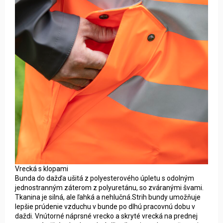
Vrecká s klopami
Bunda do dažďa ušitá z polyesterového úpletu s odolným
jednostranným záterom z polyuretánu, so zváranými švami.
Tkanina je silná, ale ľahká a nehlučná.Strih bundy umožňuje
lepšie prúdenie vzduchu v bunde po dlhú pracovnú dobu v
daždi. Vnútorné náprsné vrecko a skryté vrecká na prednej