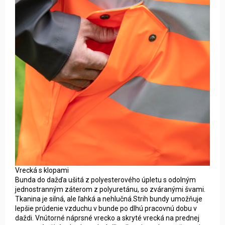
Vrecká s klopami
Bunda do dažďa ušitá z polyesterového úpletu s odolným
jednostranným záterom z polyuretánu, so zváranými švami.
Tkanina je silná, ale ľahká a nehlučná.Strih bundy umožňuje
lepšie prúdenie vzduchu v bunde po dlhú pracovnú dobu v
daždi. Vnútorné náprsné vrecko a skryté vrecká na prednej