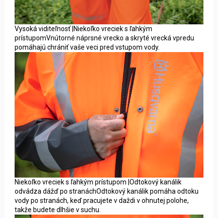
Vysoká viditeľnosť |Niekoľko vreciek s ľahkým
prístupomVnútorné náprsné vrecko a skryté vrecká vpredu
pomáhajú chrániť vaše veci pred vstupom vody.
Niekoľko vreciek s ľahkým prístupom |Odtokový kanálik
odvádza dážď po stranáchOdtokový kanálik pomáha odtoku
vody po stranách, keď pracujete v daždi v ohnutej polohe,
takže budete dlhšie v suchu.