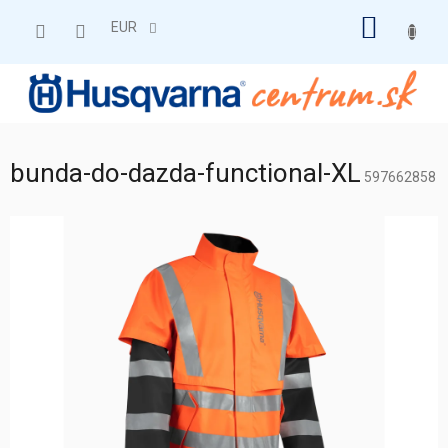
Prejsť
NÁKU
na
EUR
obsah
KOŠÍK
bunda-do-dazda-functional-XL
597662858