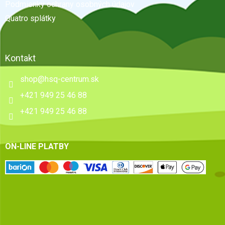
e
Podmienky ochrany osobných údajov
Quatro splátky
Kontakt
shop
@
hsq-centrum.sk
+421 949 25 46 88
+421 949 25 46 88
ON-LINE PLATBY