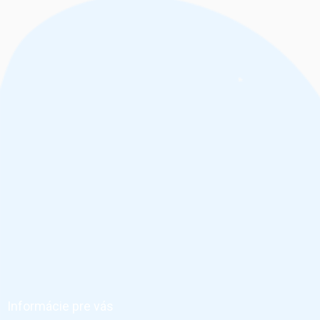
Z
á
p
ä
Informácie pre vás