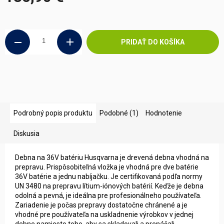
Jednotková
cena:
PRIDAŤ DO KOŠÍKA
Podrobný popis produktu
Podobné (1)
Hodnotenie
Diskusia
Debna na 36V batériu Husqvarna je drevená debna vhodná na
prepravu. Prispôsobiteľná vložka je vhodná pre dve batérie
36V batérie a jednu nabíjačku. Je certifikovaná podľa normy
UN 3480 na prepravu lítium-iónových batérií. Keďže je debna
odolná a pevná, je ideálna pre profesionálneho používateľa.
Zariadenie je počas prepravy dostatočne chránené a je
vhodné pre používateľa na uskladnenie výrobkov v jednej
debne namiesto toho, aby sa skladovali a prenášali