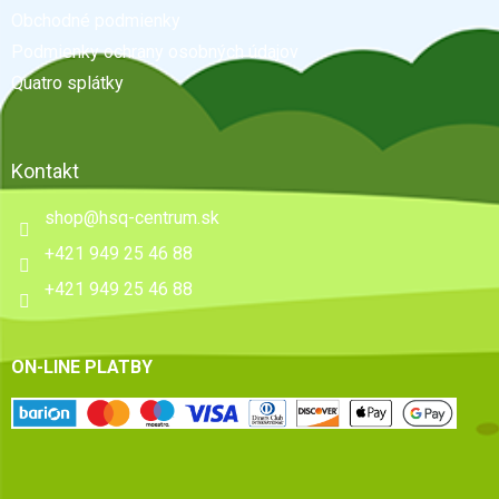
t
Obchodné podmienky
i
e
Podmienky ochrany osobných údajov
Quatro splátky
Kontakt
shop
@
hsq-centrum.sk
+421 949 25 46 88
+421 949 25 46 88
ON-LINE PLATBY