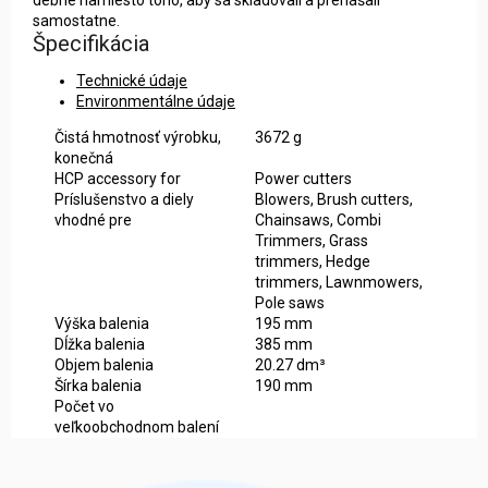
samostatne.
Špecifikácia
Technické údaje
Environmentálne údaje
Čistá hmotnosť výrobku,
3672 g
konečná
HCP accessory for
Power cutters
Príslušenstvo a diely
Blowers, Brush cutters,
vhodné pre
Chainsaws, Combi
Trimmers, Grass
trimmers, Hedge
trimmers, Lawnmowers,
Pole saws
Výška balenia
195 mm
Dĺžka balenia
385 mm
Objem balenia
20.27 dm³
Šírka balenia
190 mm
Počet vo
veľkoobchodnom balení