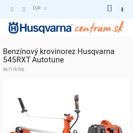
Prejsť
NÁKU
na
EUR
obsah
KOŠÍK
Benzínový krovinorez Husqvarna
545RXT Autotune
967176706