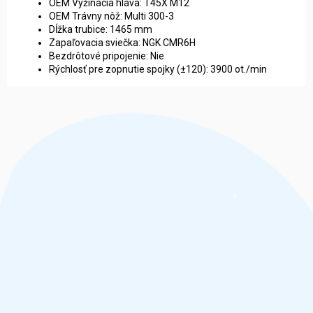
OEM Vyžínacia hlava: T45X M12
OEM Trávny nôž: Multi 300-3
Dĺžka trubice: 1465 mm
Zapaľovacia sviečka: NGK CMR6H
Bezdrôtové pripojenie: Nie
Rýchlosť pre zopnutie spojky (±120): 3900 ot./min