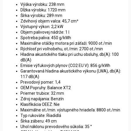
Výška výrobku: 238 mm
Dĺžka výrobku: 1720 mm
Šírka výrobku: 289 mm
Zdvihový objem valca: 45,7 cm³
Výstupný výkon: 2,2 kW
Objem palivovej nádrže: 1 l
Spotreba paliva: 450 g/kWh
Maximálne otáčky motora pri záťaži: 9000 ot./min
Rýchlosť pri voľnobehu, ot./min: 2700 ot./min
Hladina akustického tlaku pri uchu obsluhy, db(A): 100
dB(A)
Emisie výfukových plynov (CO2 EU V): 856 g/kWh
Garantovaná hladina akustického výkonu (LWA), db(A):
117 dB(A)
Prevodový pomer: 1,4
OEM Popruhy: Balance XT2
Priemer trubice: 32 mm
Zdroj napájania: Benzín
Klasifikácia OEEZ: Nie
Maximálne ot./min. výstupného hriadeľa: 8800 ot./min
Typ rukoväte: Riadidlá
Šírka záberu: 49 cm
Uhol náklonu prevodového súkolia: 35 °