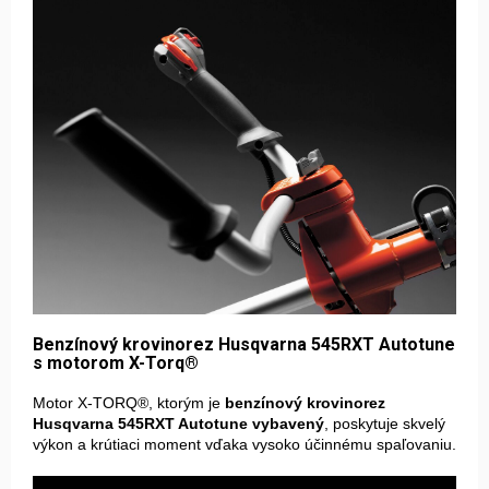
Benzínový krovinorez Husqvarna 545RXT Autotune
s motorom X-Torq®
Motor X-TORQ®, ktorým je
benzínový krovinorez
Husqvarna 545RXT Autotune vybavený
, poskytuje skvelý
výkon a krútiaci moment vďaka vysoko účinnému spaľovaniu.