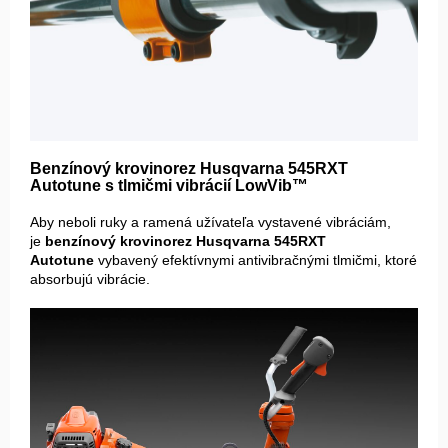
Benzínový krovinorez Husqvarna 545RXT
Autotune s tlmičmi vibrácií LowVib™
Aby neboli ruky a ramená užívateľa vystavené vibráciám,
je
benzínový krovinorez Husqvarna 545RXT
Autotune
vybavený efektívnymi antivibračnými tlmičmi, ktoré
absorbujú vibrácie.