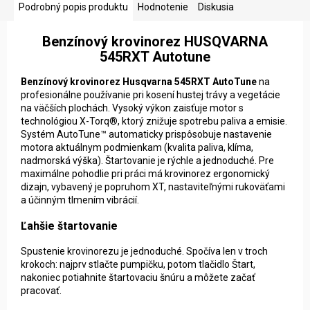
Podrobný popis produktu
Hodnotenie
Diskusia
Benzínový krovinorez HUSQVARNA
545RXT Autotune
Benzínový krovinorez Husqvarna 545RXT AutoTune
na
profesionálne používanie pri kosení hustej trávy a vegetácie
na väčších plochách. Vysoký výkon zaisťuje motor s
technológiou X-Torq®, ktorý znižuje spotrebu paliva a emisie.
Systém AutoTune™ automaticky prispôsobuje nastavenie
motora aktuálnym podmienkam (kvalita paliva, klíma,
nadmorská výška). Štartovanie je rýchle a jednoduché. Pre
maximálne pohodlie pri práci má krovinorez ergonomický
dizajn, vybavený je popruhom XT, nastaviteľnými rukoväťami
a účinným tlmením vibrácií.
Ľahšie štartovanie
Spustenie krovinorezu je jednoduché. Spočíva len v troch
krokoch: najprv stlačte pumpičku, potom tlačidlo Štart,
nakoniec potiahnite štartovaciu šnúru a môžete začať
pracovať.