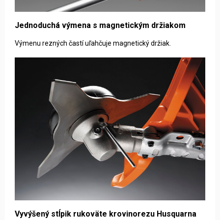
Jednoduchá výmena s magnetickým držiakom
Výmenu rezných častí uľahčuje magnetický držiak.
Vyvýšený stĺpik rukoväte krovinorezu Husquarna