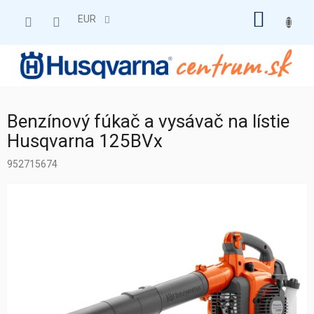
Prejsť
NÁKU
na
EUR
obsah
KOŠÍK
Benzínový fúkač a vysávač na lístie
Husqvarna 125BVx
952715674