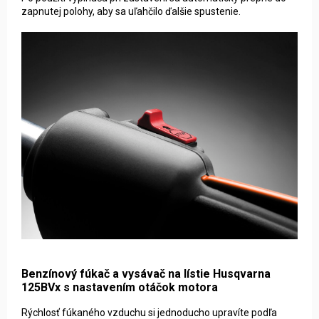
zapnutej polohy, aby sa uľahčilo ďalšie spustenie.
Benzínový fúkač a vysávač na lístie Husqvarna
125BVx s nastav
ením otáčok motora
Rýchlosť fúkaného vzduchu si jednoducho upravíte podľa