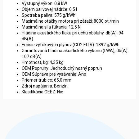
Výstupný výkon: 0,8 kW
Objem palivovej nádrže: 0,5 l
Spotreba paliva: 575 g/kWh
Maximálne otáčky motora pri záťaži: 8000 ot./min
Maximálna sila fúkania: 12,5 N
Hladina akustického tlaku pri uchu obsluhy, db(A): 94
dB(A)
Emisie výfukových plynov (CO2 EU V): 1392 g/kWh
Garantovaná hladina akustického výkonu (LWA), db(A):
107 dB(A)
Hmotnosť, kg: 4,35 kg
OEM Popruhy: Jednoduchý nosný popruh
OEM Súprava pre vysávanie: Áno
Priemer trubice: 65,0 mm
Zdroj napájania: Benzín
Klasifikácia OEEZ: Nie