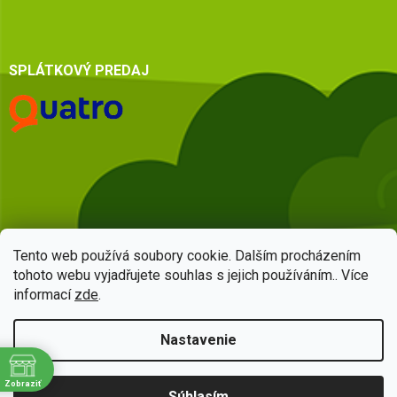
SPLÁTKOVÝ PREDAJ
Tento web používá soubory cookie. Dalším procházením
tohoto webu vyjadřujete souhlas s jejich používáním.. Více
informací
zde
.
Vytvoril Shoptet
Nastavenie
Copyright 2026
HSQ centrum
. Všetky práva vyhradené.
Upraviť
Zobraziť
Súhlasím