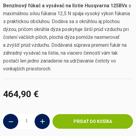
Benzínový fúkač a vysávač na lístie Husqvarna 125BVx
s
maximálnou silou fúkania 12,5 N
spája vysoký výkon fúkania
s praktickou obsluhou. Dodáva sa s okrúhlou aj plochou
dýzou, pričom okrúhla dýza poskytuje širší prúd vzduchu pri
čistení väčších plôch, plochá dýza pomôže nasmerovať
a zvýšiť prúd vzduchu. Dodávaná súprava premení fukár na
záhradný vysávač na lístie, na viacero činností vám tak
postačí len jedno zariadenie na udržiavanie čistoty vo
vonkajších priestoroch.
464,90 €
Jednotková
cena:
PRIDAŤ DO KOŠÍKA