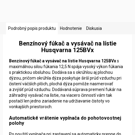
Podrobný popis produktu
Hodnotenie
Diskusia
Benzínový fúkač a vysávač na lístie
Husqvarna 125BVx
Benzínový fúkač a vysávač na lístie Husqvarna 125BVx
s
maximálnou silou fúkania 12,5 N
spája vysoký výkon fúkania
s praktickou obsluhou. Dodáva sa s okrúhlou aj plochou
dýzou, pričom okrúhla dýza poskytuje širší prúd vzduchu pri
čistení väčších plôch, plochá dýza pomôže nasmerovať
a zvýšiť prúd vzduchu. Dodávaná súprava premení fukár na
záhradný vysávač na lístie, na viacero činností vám tak
postačí len jedno zariadenie na udržiavanie čistoty vo
vonkajších priestoroch.
Automatické vrátenie vypínača do pohotovostnej
polohy
Po použití vypínača pri zastavení sa automaticky prepne do