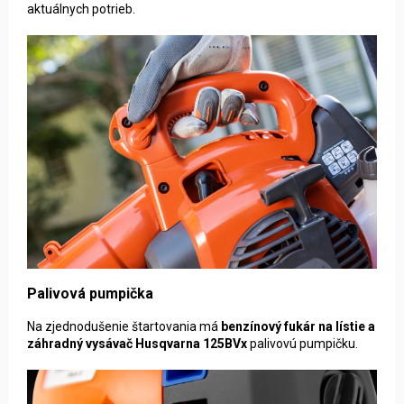
aktuálnych potrieb.
Palivová pumpička
Na zjednodušenie štartovania má
b
enzínový fukár na lístie a
záhradný vysávač Husqvarna 125BVx
palivovú pumpičku
.