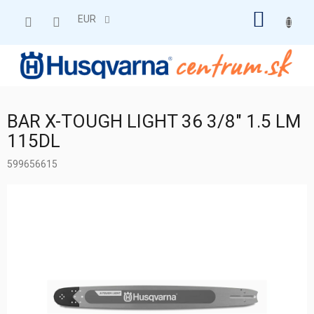
Prejsť
NÁKU
na
EUR
obsah
KOŠÍK
BAR X-TOUGH LIGHT 36 3/8" 1.5 LM
115DL
599656615