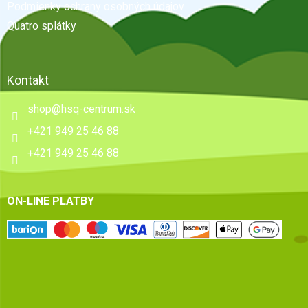
e
Podmienky ochrany osobných údajov
Quatro splátky
Kontakt
shop
@
hsq-centrum.sk
+421 949 25 46 88
+421 949 25 46 88
ON-LINE PLATBY