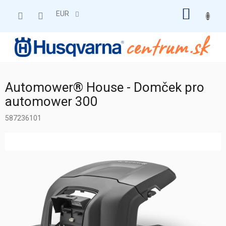
Prejsť
NÁKU
na
EUR
obsah
KOŠÍK
Automower® House - Domček pro
automower 300
587236101