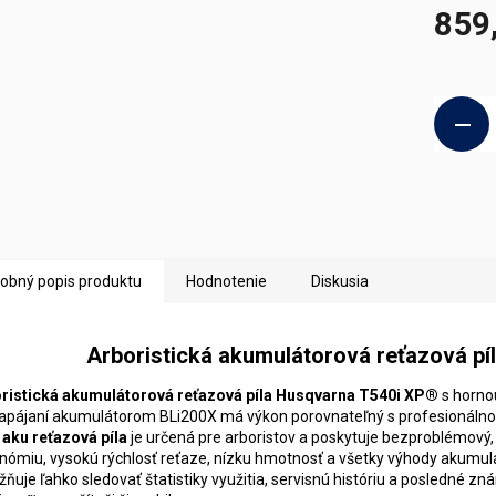
859
Jednotk
cena:
obný popis produktu
Hodnotenie
Diskusia
Arboristická akumulátorová reťazová p
ristická akumulátorová reťazová píla Husqvarna T540i XP®
s hornou
napájaní ​​akumulátorom BLi200X má výkon porovnateľný s profesionál
o
aku reťazová píla
je určená pre arboristov a poskytuje bezproblémový, 
nómiu, vysokú rýchlosť reťaze, nízku hmotnosť a všetky výhody akumulá
ňuje ľahko sledovať štatistiky využitia, servisnú históriu a posledné zn