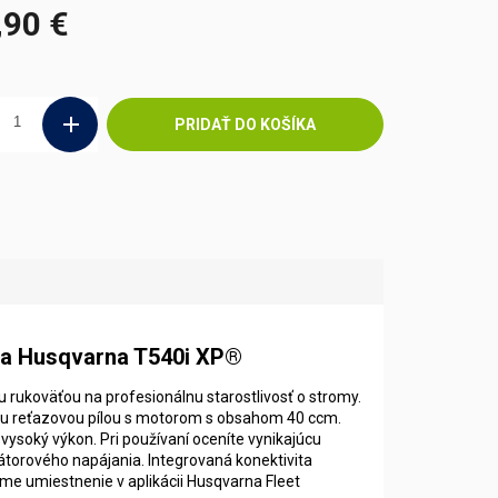
,90 €
ová
PRIDAŤ DO KOŠÍKA
íla Husqvarna T540i XP®
 rukoväťou na profesionálnu starostlivosť o stromy.
nou reťazovou pílou s motorom s obsahom 40 ccm.
vysoký výkon. Pri používaní oceníte vynikajúcu
torového napájania. Integrovaná konektivita
áme umiestnenie v aplikácii Husqvarna Fleet