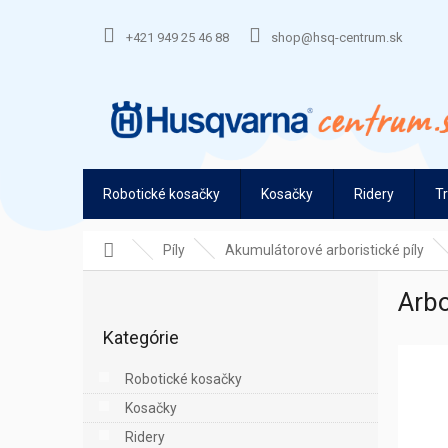
Prejsť
na
+421 949 25 46 88
shop@hsq-centrum.sk
obsah
Robotické kosačky
Kosačky
Ridery
T
Domov
Píly
Akumulátorové arboristické píly
B
Arbo
o
Preskočiť
č
Kategórie
kategórie
n
ý
Robotické kosačky
p
Kosačky
a
n
Ridery