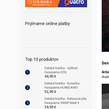
Prijímame online platby
Top 10 produktov
Sen
Detská hračka - Vyžínač
Arbo
Husqvarna 223L
44,90 €
dopln
Detská hračka - Kosačka
Husqvarna HU800 AWD
52,90 €
Detská hračka - Reťazová píla
Husqvarna 550XP Mark II
34,90 €