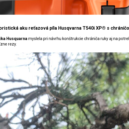
oristická aku reťazová píla Husqvarna T540i XP® s chráničo
čka Husquarna
myslela pri návrhu konštrukcie chrániča ruky aj na pot
ízne rezy.