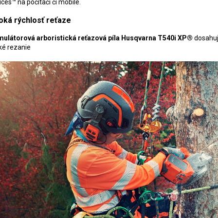
ices™ na počítači či mobile.
oká rýchlosť reťaze
ulátorová arboristická reťazová píla Husqvarna T540i XP®
dosahuje
ké rezanie