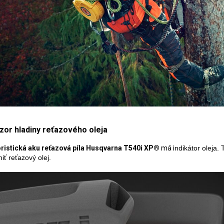
zor hladiny reťazového oleja
ristická aku reťazová píla Husqvarna T540i XP®
má i
ndikátor oleja. 
iť reťazový olej.