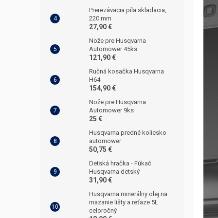
Prerezávacia píla skladacia,
220 mm
27,90 €
Nože pre Husqvarna
Automower 45ks
121,90 €
Ručná kosačka Husqvarna
H64
154,90 €
Nože pre Husqvarna
Automower 9ks
25 €
Husqvarna predné koliesko
automower
50,75 €
Detská hračka - Fúkač
Husqvarna detský
31,90 €
Husqvarna minerálny olej na
mazanie lišty a reťaze 5L
celoročný