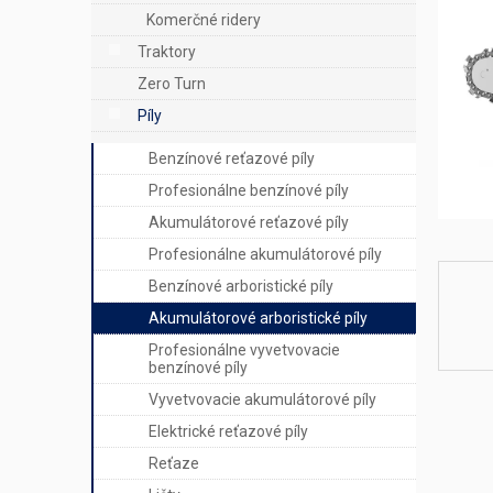
e
Komerčné ridery
l
Traktory
Zero Turn
Píly
Benzínové reťazové píly
Profesionálne benzínové píly
Akumulátorové reťazové píly
Profesionálne akumulátorové píly
Benzínové arboristické píly
Akumulátorové arboristické píly
Profesionálne vyvetvovacie
benzínové píly
Vyvetvovacie akumulátorové píly
Elektrické reťazové píly
Reťaze