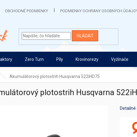
OBCHODNÉ PODMIENKY
PODMIENKY OCHRANY OSOBNÝCH ÚDAJO
HĽADAŤ
raktory
Zero Turn
Píly
Krovinorezy
Vyžínače
Akumulátorový plotostrih Husqvarna 522iHD75
mulátorový plotostrih Husqvarna 522i
Detailné