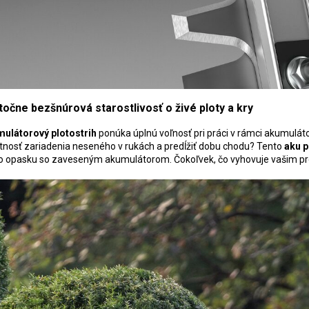
točne bezšnúrová starostlivosť o živé ploty a kry
ulátorový plotostrih
ponúka úplnú voľnosť pri práci v rámci akumuláto
nosť zariadenia neseného v rukách a predĺžiť dobu chodu? Tento
aku p
o opasku so zaveseným akumulátorom. Čokoľvek, čo vyhovuje vašim p