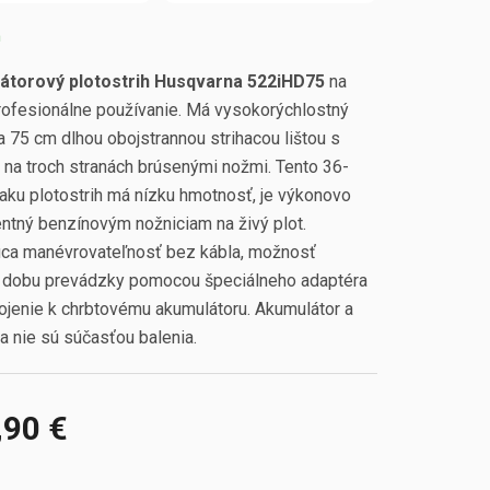
m
átorový plotostrih Husqvarna 522iHD75
na
rofesionálne používanie. Má vysokorýchlostný
 75 cm dlhou obojstrannou strihacou lištou s
, na troch stranách brúsenými nožmi. Tento 36-
 aku plotostrih má nízku hmotnosť, je výkonovo
entný benzínovým nožniciam na živý plot.
úca manévrovateľnosť bez kábla, možnosť
ť dobu prevádzky pomocou špeciálneho adaptéra
pojenie k chrbtovému akumulátoru. Akumulátor a
a nie sú súčasťou balenia.
,90 €
ová