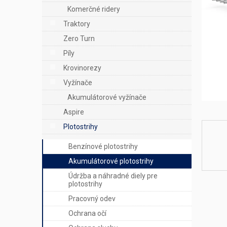
e
Komerčné ridery
l
Traktory
Zero Turn
Píly
Krovinorezy
Vyžínače
Akumulátorové vyžínače
Aspire
Plotostrihy
Benzínové plotostrihy
Akumulátorové plotostrihy
Údržba a náhradné diely pre
plotostrihy
Pracovný odev
Ochrana očí