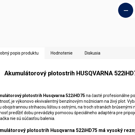
obný popis produktu
Hodnotenie
Diskusia
Akumulátorový plotostrih HUSQVARNA 522iHD75
ulátorový plotostrih Husqvarna 522iHD75
na časté profesionálne po
nosť, je výkonovo ekvivalentný benzínovým nožniciam na živý plot. V
u obojstrannou strihacou lištou s ostrými, na troch stranách brúsenými
osť predĺžiť dobu prevádzky pomocou špeciálneho adaptéra pre pripo
jačka nie sú súčasťou balenia.
mulátorový plotostrih Husqvarna 522iHD75 má vysoký rezn