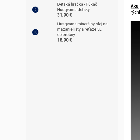
Detská hračka - Fúkač
Aku 
Husqvarna detský
rých
31,90 €
Husqvarna minerálny olej na
mazanie lišty a reťaze 5L
celoročný
18,90 €