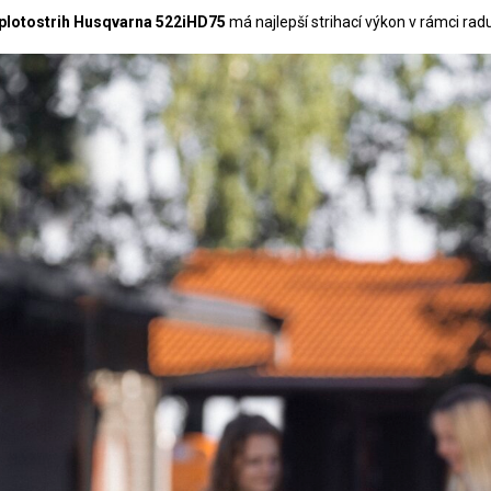
plotostrih Husqvarna 522iHD75
má najlepší strihací výkon v rámci ra