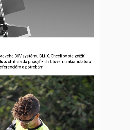
rového 36V systému BLi-X. Chceli by ste znížiť
lotostrih
sa dá pripojiť k chrbtovému akumulátoru
referenciám a potrebám.