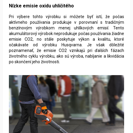
Nízke emisie oxidu uhličitého
Pri výbere tohto výrobku si môžete byť istí, že počas
aktívneho používania produkuje v porovnaní s tradičným
benzínovým výrobkom menej uhlíkových emisií. Tento
akumulátorový výrobok neprodukuje počas používania žiadne
emisie CO2, no stále poskytuje výkon a kvalitu, ktoré
očakávate od výrobku Husqvarna. Je však dôležité
poznamenať, že emisie CO2 vznikajú pri ďalších fázach
životného cyklu výrobku, ako sú výroba, nabíjanie a likvidácia
po skončení jeho životnosti.