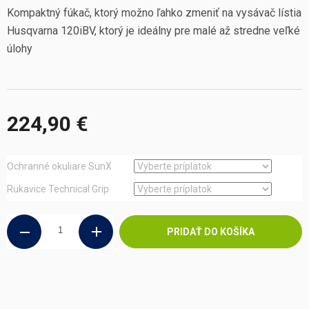
Kompaktný fúkač, ktorý možno ľahko zmeniť na vysávač lístia
Husqvarna 120iBV, ktorý je ideálny pre malé až stredne veľké
úlohy
224,90 €
Jednotková
cena:
Ochranné okuliare SunX
Rukavice Technical Grip
PRIDAŤ DO KOŠÍKA