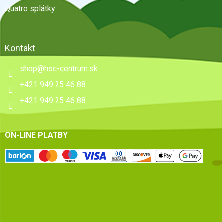
Quatro splátky
Kontakt
shop
@
hsq-centrum.sk
+421 949 25 46 88
+421 949 25 46 88
ON-LINE PLATBY