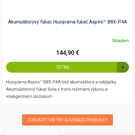
Akumulátorový fúkač Husqvarna fúkač Aspire™ B8X-P4A
Skladom
144,90 €
DETAIL
Husqvarna Aspire™ B8X-P4A bez akumulátora a nabíjačky.
Akumulátorový fúkač lístia s tromi režimami výkonu a
inteligentným úložiskom
ZOBRAZIŤ VŠETKY SÚVISIACE PRODUKTY