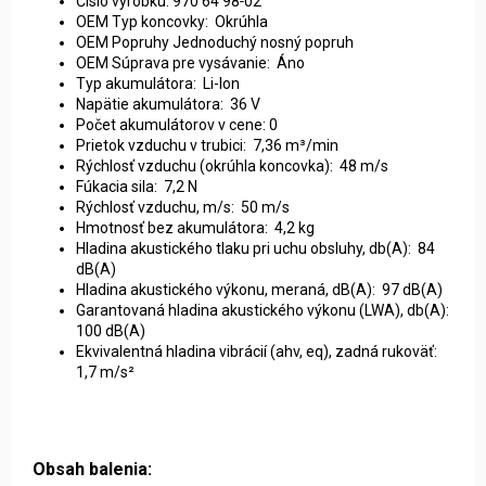
Číslo výrobku: 970 64 98‑02
OEM Typ koncovky: Okrúhla
OEM Popruhy Jednoduchý nosný popruh
OEM Súprava pre vysávanie: Áno
Typ akumulátora: Li-Ion
Napätie akumulátora: 36 V
Počet akumulátorov v cene: 0
Prietok vzduchu v trubici: 7,36 m³/min
Rýchlosť vzduchu (okrúhla koncovka): 48 m/s
Fúkacia sila: 7,2 N
Rýchlosť vzduchu, m/s: 50 m/s
Hmotnosť bez akumulátora: 4,2 kg
Hladina akustického tlaku pri uchu obsluhy, db(A): 84
dB(A)
Hladina akustického výkonu, meraná, dB(A): 97 dB(A)
Garantovaná hladina akustického výkonu (LWA), db(A):
100 dB(A)
Ekvivalentná hladina vibrácií (ahv, eq), zadná rukoväť:
1,7 m/s²
Obsah balenia: