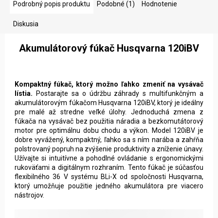
Podrobný popis produktu
Podobné (1)
Hodnotenie
Diskusia
Akumulátorový fúkač Husqvarna 120iBV
Kompaktný fúkač, ktorý možno ľahko zmeniť na vysávač
lístia.
Postarajte sa o údržbu záhrady s multifunkčným a
akumulátorovým fúkačom Husqvarna 120iBV, ktorý je ideálny
pre malé až stredne veľké úlohy. Jednoduchá zmena z
fúkača na vysávač bez použitia náradia a bezkomutátorový
motor pre optimálnu dobu chodu a výkon. Model 120iBV je
dobre vyvážený, kompaktný, ľahko sa s ním narába a zahŕňa
polstrovaný popruh na zvýšenie produktivity a zníženie únavy.
Užívajte si intuitívne a pohodlné ovládanie s ergonomickými
rukoväťami a digitálnym rozhraním. Tento fúkač je súčasťou
flexibilného 36 V systému BLi-X od spoločnosti Husqvarna,
ktorý umožňuje použitie jedného akumulátora pre viacero
nástrojov.