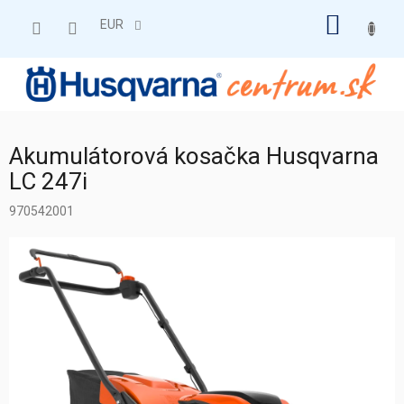
Prejsť
NÁKU
na
EUR
obsah
KOŠÍK
Akumulátorová kosačka Husqvarna
LC 247i
970542001