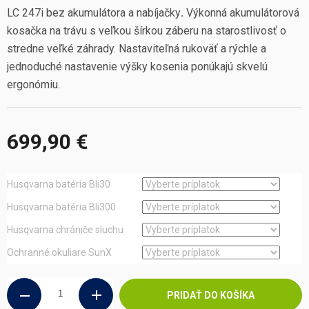
LC 247i bez akumulátora a nabíjačky
.
Výkonná akumulátorová
kosačka na trávu s veľkou šírkou záberu na starostlivosť o
stredne veľké záhrady. Nastaviteľná rukoväť a rýchle a
jednoduché nastavenie výšky kosenia ponúkajú skvelú
ergonómiu.
699,90 €
Jednotková
cena:
Husqvarna batéria Bli30
Husqvarna batéria Bli300
Husqvarna chrániče sluchu
Ochranné okuliare SunX
PRIDAŤ DO KOŠÍKA