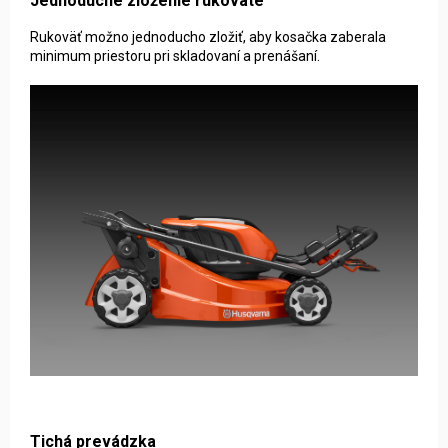
Jednoduché zloženie rukoväte
Rukoväť možno jednoducho zložiť, aby kosačka zaberala
minimum priestoru pri skladovaní a prenášaní.
Tichá prevádzka