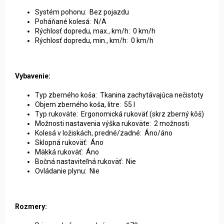
Systém pohonu: Bez pojazdu
Poháňané kolesá: N/A
Rýchlosť dopredu, max., km/h: 0 km/h
Rýchlosť dopredu, min., km/h: 0 km/h
Vybavenie:
Typ zberného koša: Tkanina zachytávajúca nečistoty
Objem zberného koša, litre: 55 l
Typ rukoväte: Ergonomická rukoväť (skrz zberný kôš)
Možnosti nastavenia výška rukoväte: 2 možnosti
Kolesá v ložiskách, predné/zadné: Áno/áno
Sklopná rukoväť: Áno
Mäkká rukoväť: Áno
Bočná nastaviteľná rukoväť: Nie
Ovládanie plynu: Nie
Rozmery: