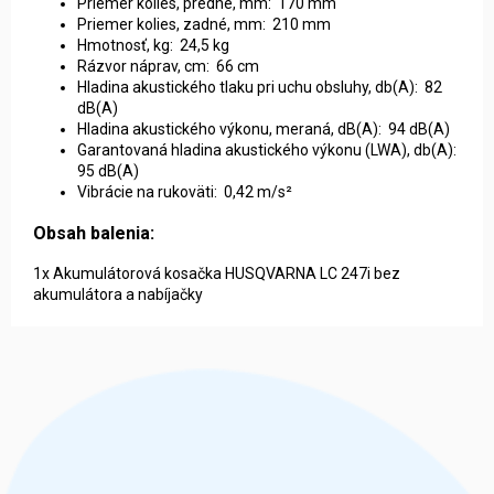
Priemer kolies, predné, mm: 170 mm
Priemer kolies, zadné, mm: 210 mm
Hmotnosť, kg: 24,5 kg
Rázvor náprav, cm: 66 cm
Hladina akustického tlaku pri uchu obsluhy, db(A): 82
dB(A)
Hladina akustického výkonu, meraná, dB(A): 94 dB(A)
Garantovaná hladina akustického výkonu (LWA), db(A):
95 dB(A)
Vibrácie na rukoväti: 0,42 m/s²
Obsah balenia:
1x Akumulátorová kosačka HUSQVARNA LC 247i bez
akumulátora a nabíjačky