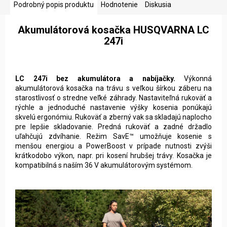
Podrobný popis produktu
Hodnotenie
Diskusia
Akumulátorová kosačka HUSQVARNA LC
247i
LC 247i bez akumulátora a nabíjačky.
Výkonná
akumulátorová kosačka na trávu s veľkou šírkou záberu na
starostlivosť o stredne veľké záhrady. Nastaviteľná rukoväť a
rýchle a jednoduché nastavenie výšky kosenia ponúkajú
skvelú ergonómiu. Rukoväť a zberný vak sa skladajú naplocho
pre lepšie skladovanie. Predná rukoväť a zadné držadlo
uľahčujú zdvíhanie. Režim SavE™ umožňuje kosenie s
menšou energiou a PowerBoost v prípade nutnosti zvýši
krátkodobo výkon, napr. pri kosení hrubšej trávy. Kosačka je
kompatibilná s naším 36 V akumulátorovým systémom.