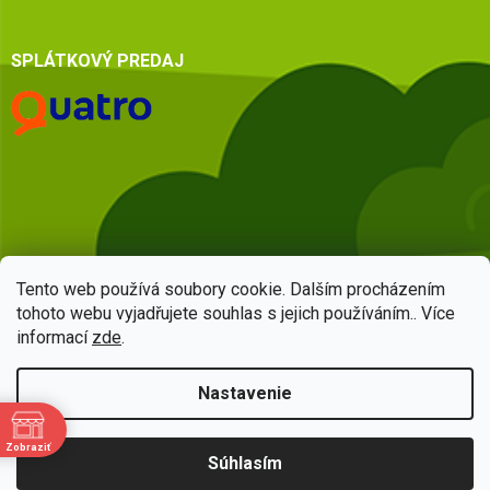
SPLÁTKOVÝ PREDAJ
Tento web používá soubory cookie. Dalším procházením
tohoto webu vyjadřujete souhlas s jejich používáním.. Více
informací
zde
.
Vytvoril Shoptet
Nastavenie
Copyright 2026
HSQ centrum
. Všetky práva vyhradené.
Upraviť
Zobraziť
Súhlasím
nastavenie cookies
e