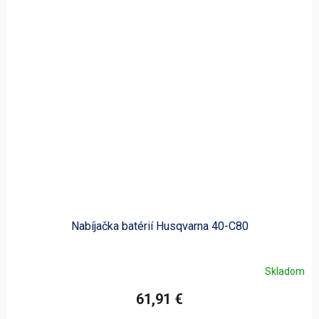
Nabíjačka batérií Husqvarna 40-C80
Skladom
Priemerné
hodnotenie
61,91 €
produktu
je