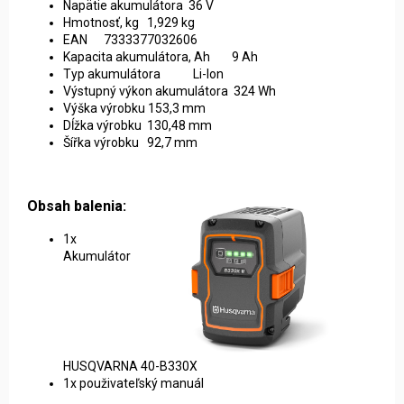
Napätie akumulátora 36 V
Hmotnosť, kg 1,929 kg
EAN 7333377032606
Kapacita akumulátora, Ah 9 Ah
Typ akumulátora Li-Ion
Výstupný výkon akumulátora 324 Wh
Výška výrobku 153,3 mm
Dĺžka výrobku 130,48 mm
Šířka výrobku 92,7 mm
Obsah balenia:
1x
Akumulátor
HUSQVARNA 40-B330X
1x použivateľský manuál