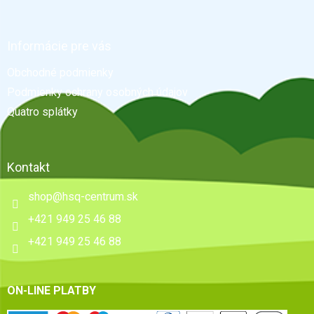
á
p
ä
Informácie pre vás
t
Obchodné podmienky
i
e
Podmienky ochrany osobných údajov
Quatro splátky
Kontakt
shop
@
hsq-centrum.sk
+421 949 25 46 88
+421 949 25 46 88
ON-LINE PLATBY