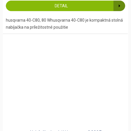
5,0
DETAIL
z
5
hviezdičiek.
husqvarna 40-C80, 80 Whusqvarna 40-C80 je kompaktná stolná
nabíjačka na príležitostné použitie