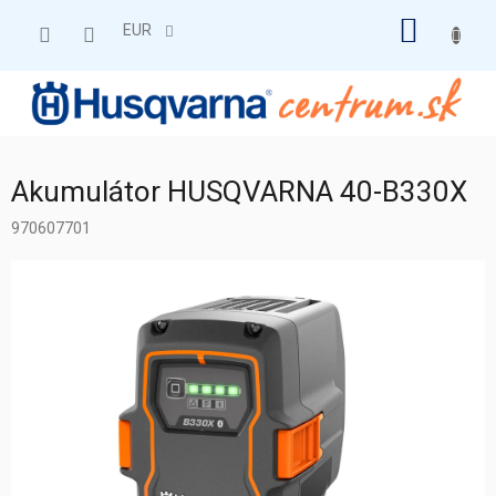
Prejsť
NÁKU
na
EUR
obsah
KOŠÍK
Akumulátor HUSQVARNA 40-B330X
970607701