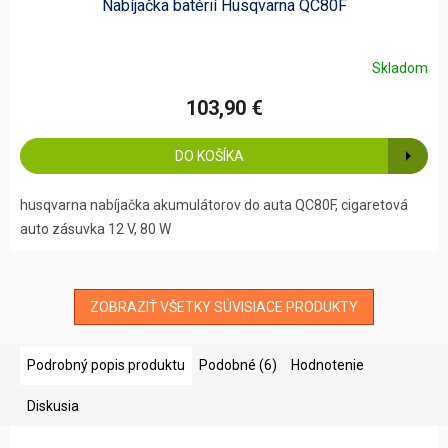
Nabíjačka batérií Husqvarna QC80F
Skladom
103,90 €
DO KOŠÍKA
husqvarna nabíjačka akumulátorov do auta QC80F, cigaretová
auto zásuvka 12 V, 80 W
ZOBRAZIŤ VŠETKY SÚVISIACE PRODUKTY
Podrobný popis produktu
Podobné (6)
Hodnotenie
Diskusia