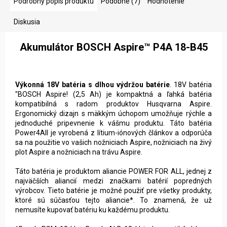
Podrobný popis produktu
Podobné (7)
Hodnotenie
Diskusia
Akumulátor BOSCH Aspire™ P4A 18-B45
Výkonná 18V batéria s dlhou výdržou batérie
. 18V batéria
"BOSCH Aspire! (2,5 Ah) je kompaktná a ľahká batéria
kompatibilná s radom produktov Husqvarna Aspire.
Ergonomický dizajn s mäkkým úchopom umožňuje rýchle a
jednoduché pripevnenie k vášmu produktu. Táto batéria
Power4All je vyrobená z lítium-iónových článkov a odporúča
sa na použitie vo vašich nožniciach Aspire, nožniciach na živý
plot Aspire a nožniciach na trávu Aspire.
Táto batéria je produktom aliancie POWER FOR ALL, jednej z
najväčších aliancií medzi značkami batérií popredných
výrobcov. Tieto batérie je možné použiť pre všetky produkty,
ktoré sú súčasťou tejto aliancie*. To znamená, že už
nemusíte kupovať batériu ku každému produktu.