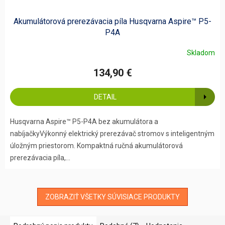
Akumulátorová prerezávacia píla Husqvarna Aspire™ P5-
P4A
Skladom
134,90 €
DETAIL
Husqvarna Aspire™ P5-P4A bez akumulátora a
nabíjačkyVýkonný elektrický prerezávač stromov s inteligentným
úložným priestorom. Kompaktná ručná akumulátorová
prerezávacia píla,...
ZOBRAZIŤ VŠETKY SÚVISIACE PRODUKTY