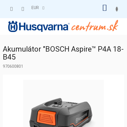
Prejsť
NÁKU
na
EUR
obsah
KOŠÍK
Akumulátor "BOSCH Aspire™ P4A 18-
B45
970600801