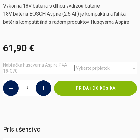
Výkonná 18V batéria s dlhou výdržou batérie
18V batéria BOSCH Aspire (2,5 Ah) je kompaktná a ľahká
batéria kompatibilná s radom produktov Husqvarna Aspire
61,90 €
Jednotková
cena:
Nabíjačka husqvarna Aspire P4A
18-C70
PRIDAŤ DO KOŠÍKA
Príslušenstvo