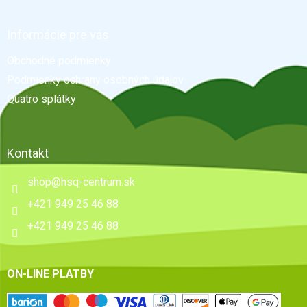
á
p
ä
Informácie pre vás
t
Obchodné podmienky
i
e
Podmienky ochrany osobných údajov
Quatro splátky
Kontakt
shop
@
hsq-centrum.sk
+421 949 25 46 88
+421 949 25 46 88
ON-LINE PLATBY