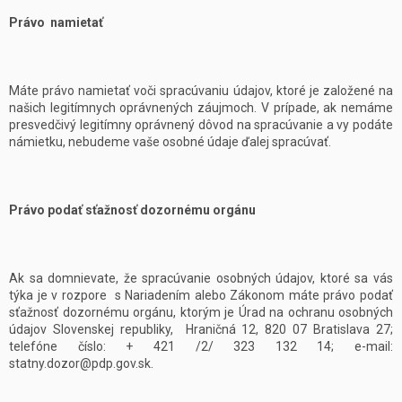
Právo namietať
Máte právo namietať voči spracúvaniu údajov, ktoré je založené na
našich legitímnych oprávnených záujmoch. V prípade, ak nemáme
presvedčivý legitímny oprávnený dôvod na spracúvanie a vy podáte
námietku, nebudeme vaše osobné údaje ďalej spracúvať.
Právo podať sťažnosť dozornému orgánu
Ak sa domnievate, že spracúvanie osobných údajov, ktoré sa vás
týka je v rozpore s Nariadením alebo Zákonom máte právo podať
sťažnosť dozornému orgánu, ktorým je Úrad na ochranu osobných
údajov Slovenskej republiky, Hraničná 12, 820 07 Bratislava 27;
telefóne číslo: + 421 /2/ 323 132 14; e-mail:
statny.dozor@pdp.gov.sk.