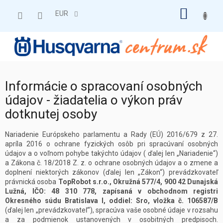
Prejsť
NÁKU
na
EUR
obsah
KOŠÍK
Informácie o spracovaní osobných
údajov - žiadatelia o výkon práv
dotknutej osoby
Nariadenie Európskeho parlamentu a Rady (EÚ) 2016/679 z 27.
apríla 2016 o ochrane fyzických osôb pri spracúvaní osobných
údajov a o voľnom pohybe takýchto údajov ( ďalej len „Nariadenie“)
a Zákona č. 18/2018 Z. z. o ochrane osobných údajov a o zmene a
doplnení niektorých zákonov (ďalej len „Zákon“) prevádzkovateľ
právnická osoba
TopRobot s.r.o., Okružná 577/4, 900 42 Dunajská
Lužná, IČO: 48 310 778, zapísaná v obchodnom registri
Okresného súdu Bratislava I, oddiel: Sro, vložka č. 106587/B
(ďalej len „prevádzkovateľ“), spracúva vaše osobné údaje v rozsahu
a za podmienok ustanovených v osobitných predpisoch.