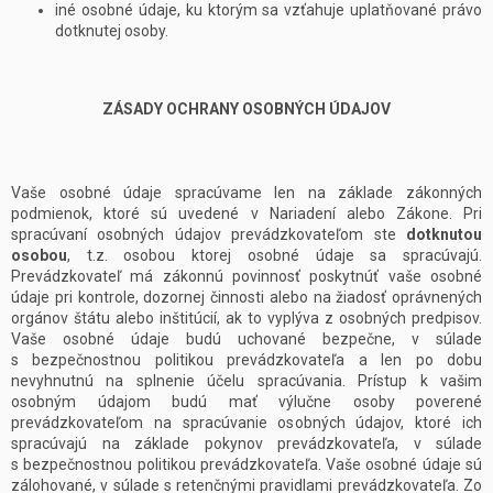
iné osobné údaje, ku ktorým sa vzťahuje uplatňované právo
dotknutej osoby.
ZÁSADY OCHRANY OSOBNÝCH ÚDAJOV
Vaše osobné údaje spracúvame len na základe zákonných
podmienok, ktoré sú uvedené v Nariadení alebo Zákone. Pri
spracúvaní osobných údajov prevádzkovateľom ste
dotknutou
osobou
, t.z. osobou ktorej osobné údaje sa spracúvajú.
Prevádzkovateľ má zákonnú povinnosť poskytnúť vaše osobné
údaje pri kontrole, dozornej činnosti alebo na žiadosť oprávnených
orgánov štátu alebo inštitúcií, ak to vyplýva z osobných predpisov.
Vaše osobné údaje budú uchované bezpečne, v súlade
s bezpečnostnou politikou prevádzkovateľa a len po dobu
nevyhnutnú na splnenie účelu spracúvania. Prístup k vašim
osobným údajom budú mať výlučne osoby poverené
prevádzkovateľom na spracúvanie osobných údajov, ktoré ich
spracúvajú na základe pokynov prevádzkovateľa, v súlade
s bezpečnostnou politikou prevádzkovateľa. Vaše osobné údaje sú
zálohované, v súlade s retenčnými pravidlami prevádzkovateľa. Zo